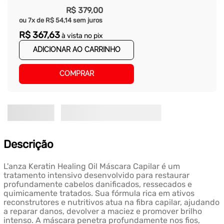
R$
379
,
00
ou
7
x de
R$
54
,
14
sem juros
R$
367
,
63
à vista no pix
ADICIONAR AO CARRINHO
COMPRAR
Descrição
L'anza Keratin Healing Oil Máscara Capilar é um
tratamento intensivo desenvolvido para restaurar
profundamente cabelos danificados, ressecados e
quimicamente tratados. Sua fórmula rica em ativos
reconstrutores e nutritivos atua na fibra capilar, ajudando
a reparar danos, devolver a maciez e promover brilho
intenso. A máscara penetra profundamente nos fios,