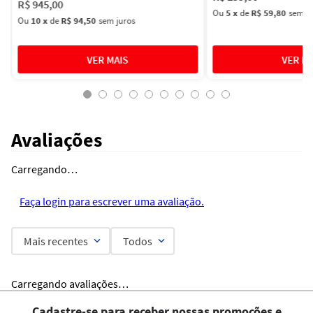
R$
945
,
00
Ou
5
x
de
R$ 59,80
sem ju
Ou
10
x
de
R$ 94,50
sem juros
Avaliações
Carregando…
Faça login para escrever uma avaliação.
Mais recentes
Todos
Carregando avaliações…
Cadastre-se para receber nossas promoções e