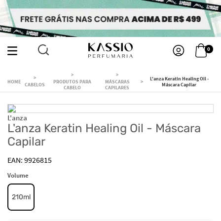
0
L'anza Keratin Healing Oil -
PRODUTOS PARA
MÁSCARAS
CABELOS
Máscara Capilar
CABELO
CAPILARES
L'anza
L'anza Keratin Healing Oil - Máscara
Capilar
9926815
Volume
210ml