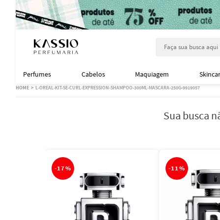
Faça sua busca aqu
Perfumes
Cabelos
Maquiagem
Skinca
L-OREAL-KIT-SE-CURL-EXPRESSION-SHAMPOO-300ML-MASCARA-250G-9919057
Sua busca nã
-
17%
-
11%