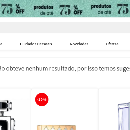
i
re
Cuidados Pessoais
Novidades
Ofertas
o obteve nenhum resultado, por isso temos suge
-
10%