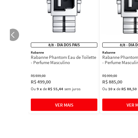
8/8 - DIA DOS PAIS
8/8 - DIA 
Rabanne
Rabanne
Rabanne Phantom Eau de Toilette
Rabanne Phantom 
- Perfume Masculino
- Perfume Masculi
R$
599
,
00
R$
999
,
00
R$
499
,
00
R$
885
,
00
Ou
9
x
de
R$ 55,44
sem juros
Ou
10
x
de
R$ 88,50