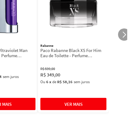
Rabanne
ltraviolet Man
Paco Rabanne Black XS For Him
- Perfume
Eau de Toilette - Perfume
l
Masculino
R$
599
,
00
R$
349
,
00
4
sem juros
Ou
6
x
de
R$ 58,16
sem juros