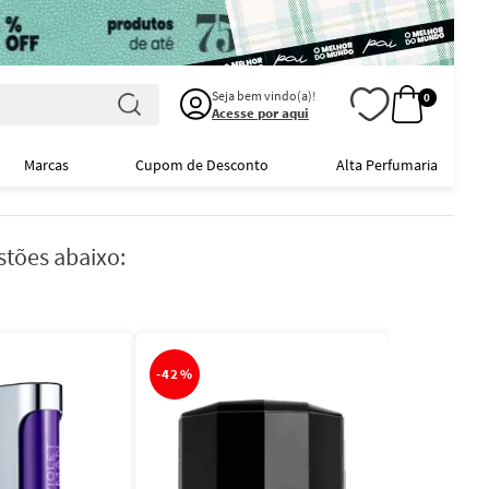
Seja bem vindo(a)!
0
Acesse por aqui
Marcas
Cupom de Desconto
Alta Perfumaria
stões abaixo:
-
42%