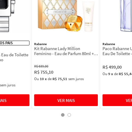
DOS PAIS
Rabanne
Rabanne
Kit Rabanne Lady Million
Paco Rabanne U
Feminino - Eau de Parfum 80ml +
Eau De Toilette 
Eau de Toilette
BL 100ml
Masculino 100m
no
R$
839
,
00
R$
499
,
00
R$
755
,
10
Ou
9
x
de
R$ 55,4
Ou
10
x
de
R$ 75,51
sem juros
sem juros