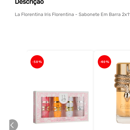
Descrição
La Florentina Iris Florentina - Sabonete Em Barra 2x
-
50%
-
40%