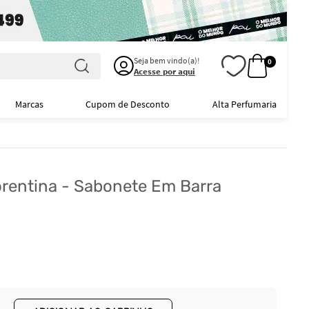
Seja bem vindo(a)!
0
Acesse por aqui
Marcas
Cupom de Desconto
Alta Perfumaria
lorentina - Sabonete Em Barra