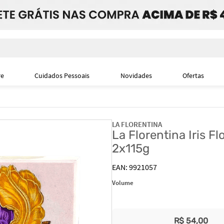
i
re
Cuidados Pessoais
Novidades
Ofertas
LA FLORENTINA
La Florentina Iris F
2x115g
9921057
Volume
R$
54
,
00