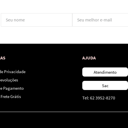
*Ao concluir você aceitará nossos
termos de uso
e
política de privacidade.
CAS
AJUDA
 de Privacidade
Atendimento
Devoluções
Sac
de Pagamento
Frete Grátis
Tel: 62 3952-8270