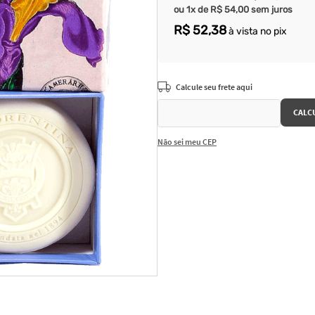
ou
1
x de
R$
54
,
00
sem juros
R$
52
,
38
à vista no pix
Não sei meu CEP