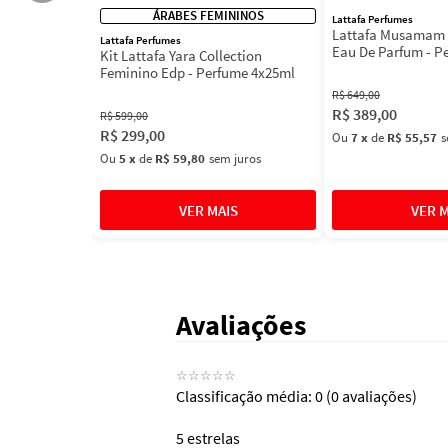
ÁRABES FEMININOS
Lattafa Perfumes
Lattafa Musamam 
Lattafa Perfumes
Eau De Parfum - P
Kit Lattafa Yara Collection
100ml
Feminino Edp - Perfume 4x25ml
R$
649
,
00
R$
389
,
00
R$
599
,
00
R$
299
,
00
Ou
7
x
de
R$ 55,57
s
Ou
5
x
de
R$ 59,80
sem juros
Avaliações
☆
☆
☆
☆
☆
Classificação média: 0
(0 avaliações)
5 estrelas