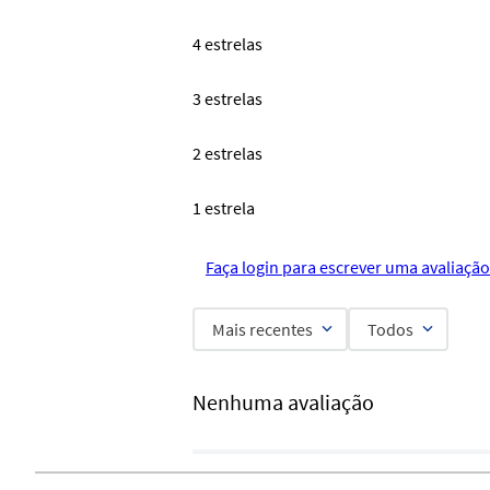
4 estrelas
3 estrelas
2 estrelas
1 estrela
Faça login para escrever uma avaliação
Mais recentes
Todos
Nenhuma avaliação