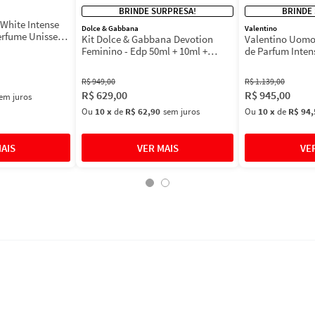
BRINDE SURPRESA!
BRINDE
White Intense
Dolce & Gabbana
Valentino
erfume Unissex
Kit Dolce & Gabbana Devotion
Valentino Uomo
Feminino - Edp 50ml + 10ml +
de Parfum Inten
Máscara 3ml
Masculino
R$
949
,
00
R$
1
.
139
,
00
R$
629
,
00
R$
945
,
00
em juros
Ou
10
x
de
R$ 62,90
sem juros
Ou
10
x
de
R$ 94,