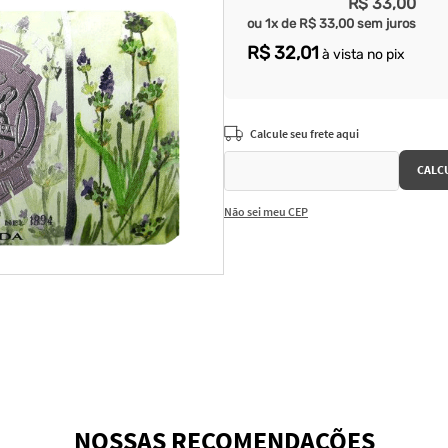
R$
33
,
00
ou
1
x de
R$
33
,
00
sem juros
R$
32
,
01
à vista no pix
Não sei meu CEP
NOSSAS RECOMENDAÇÕES