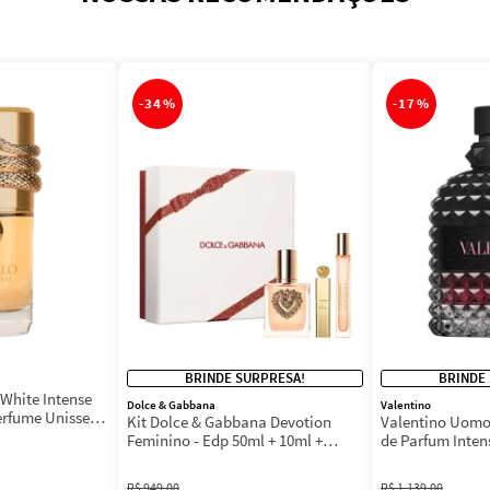
-
34%
-
17%
BRINDE SURPRESA!
BRINDE
White Intense
Dolce & Gabbana
Valentino
erfume Unissex
Kit Dolce & Gabbana Devotion
Valentino Uomo
Feminino - Edp 50ml + 10ml +
de Parfum Inten
Máscara 3ml
Masculino
R$
949
,
00
R$
1
.
139
,
00