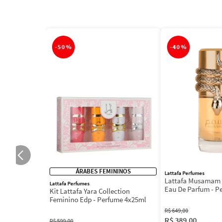
-
50%
-
40%
ÁRABES FEMININOS
Lattafa Perfumes
Lattafa Musamam 
Lattafa Perfumes
Eau De Parfum - P
Kit Lattafa Yara Collection
100ml
Feminino Edp - Perfume 4x25ml
R$
649
,
00
R$
389
,
00
R$
599
,
00