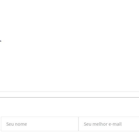
.
*Ao concluir você aceitará nossos
termos de uso
e
política de privacidade.