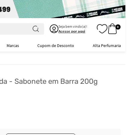
Seja bem vindo(a)!
0
Acesse por aqui
Marcas
Cupom de Desconto
Alta Perfumaria
nda - Sabonete em Barra 200g