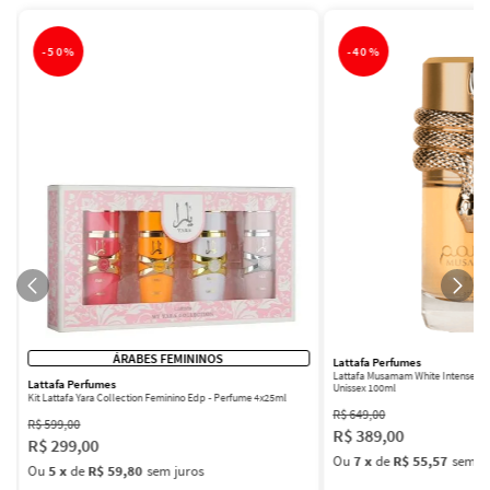
-
50%
-
40%
ÁRABES FEMININOS
Lattafa Perfumes
Lattafa Musamam White Intense Ea
Lattafa Perfumes
Unissex 100ml
Kit Lattafa Yara Collection Feminino Edp - Perfume 4x25ml
R$
649
,
00
R$
599
,
00
R$
389
,
00
R$
299
,
00
Ou
7
x
de
R$ 55,57
sem ju
Ou
5
x
de
R$ 59,80
sem juros