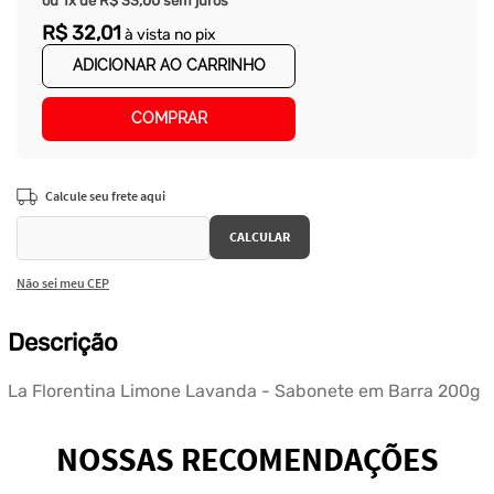
ou
1
x de
R$
33
,
00
sem juros
R$
32
,
01
à vista no pix
ADICIONAR AO CARRINHO
COMPRAR
Não sei meu CEP
Descrição
La Florentina Limone Lavanda - Sabonete em Barra 200g
NOSSAS RECOMENDAÇÕES