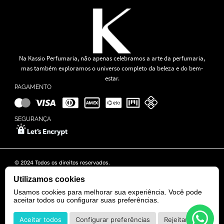
Na Kassio Perfumaria, não apenas celebramos a arte da perfumaria,
mas também exploramos o universo completo da beleza e do bem-
estar.
PAGAMENTO
SEGURANÇA
© 2024 Todos os direitos reservados.
KASSIO MOREIRA GRANADO LTDA | CNPJ: 11.647.490/0001-39
Rua Tapajós n° 481- Edifício B&B Business - 7° Andar - Vila Brasília -
Utilizamos cookies
Goiânia - GO
Usamos cookies para melhorar sua experiência. Você pode
aceitar todos ou configurar suas preferências.
POWERED BY
DEVELOPED BY
Aceitar todos
Configurar preferências
Rejeitar