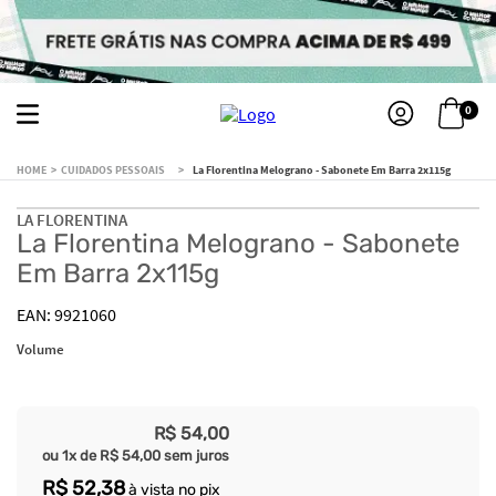
0
CUIDADOS PESSOAIS
La Florentina Melograno - Sabonete Em Barra 2x115g
LA FLORENTINA
La Florentina Melograno - Sabonete
Em Barra 2x115g
9921060
Volume
R$
54
,
00
ou
1
x de
R$
54
,
00
sem juros
R$
52
,
38
à vista no pix