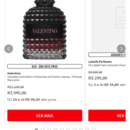
ÁRABES FEM
Lattafa Perfumes
Kit Lattafa Yara Collection Femini
8/8 - DIA DOS PAIS
R$
599
,
00
Valentino
R$
299
,
00
Valentino Uomo Born In Roma Eau de Parfum Intense - Perfume
Masculino
Ou
5
x
de
R$ 59,80
sem ju
R$
1
.
139
,
00
R$
945
,
00
Ou
10
x
de
R$ 94,50
sem juros