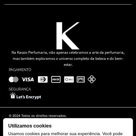
Na Kassio Perfumaria, não apenas celebramos a arte da perfumaria,
mas também exploramos o universo completo da beleza e do bem-
estar.
PAGAMENTO
SEGURANÇA
© 2024 Todos os direitos reservados.
KASSIO MOREIRA GRANADO LTDA | CNPJ: 11.647.490/0001-39
Rua Tapajós n° 481- Edifício B&B Business - 7° Andar - Vila Brasília -
Utilizamos cookies
Goiânia - GO
Usamos cookies para melhorar sua experiência. Você pode