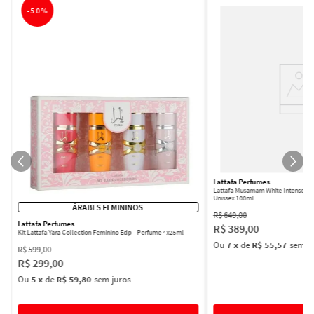
-
50%
Lattafa Perfumes
Lattafa Musamam White Intense Ea
Unissex 100ml
ÁRABES FEMININOS
R$
649
,
00
Lattafa Perfumes
R$
389
,
00
Kit Lattafa Yara Collection Feminino Edp - Perfume 4x25ml
Ou
7
x
de
R$ 55,57
sem ju
R$
599
,
00
R$
299
,
00
Ou
5
x
de
R$ 59,80
sem juros