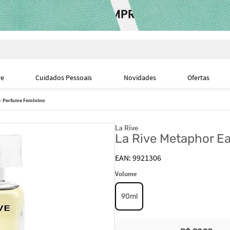
i
re
Cuidados Pessoais
Novidades
Ofertas
 - Perfume Feminino
La Rive
La Rive Metaphor E
9921306
Volume
90ml