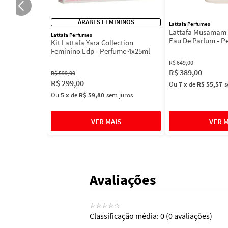
ÁRABES FEMININOS
Lattafa Perfumes
Lattafa Musamam 
Lattafa Perfumes
Eau De Parfum - P
Kit Lattafa Yara Collection
100ml
Feminino Edp - Perfume 4x25ml
R$
649
,
00
R$
389
,
00
R$
599
,
00
R$
299
,
00
Ou
7
x
de
R$ 55,57
s
Ou
5
x
de
R$ 59,80
sem juros
Avaliações
☆
☆
☆
☆
☆
Classificação média: 0
(0 avaliações)