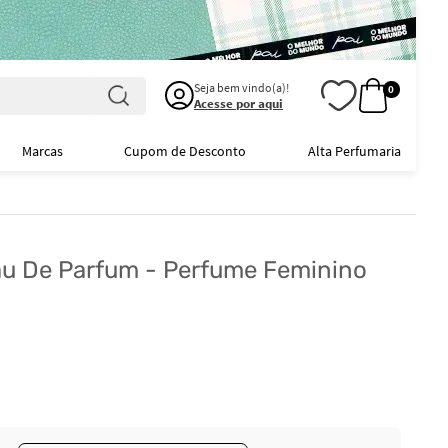
Seja bem vindo(a)!
0
Acesse por aqui
Marcas
Cupom de Desconto
Alta Perfumaria
au De Parfum - Perfume Feminino