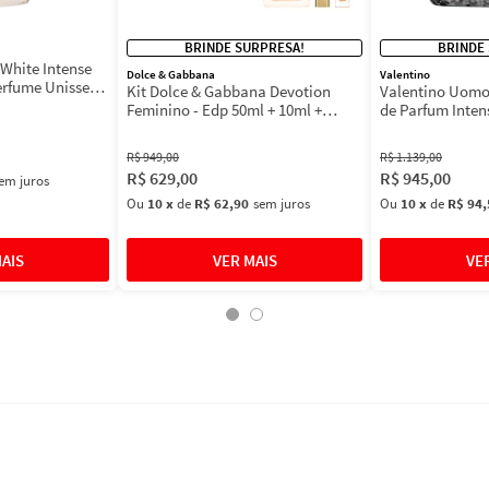
BRINDE SURPRESA!
BRINDE
White Intense
Dolce & Gabbana
Valentino
erfume Unissex
Kit Dolce & Gabbana Devotion
Valentino Uomo
Feminino - Edp 50ml + 10ml +
de Parfum Inten
Máscara 3ml
Masculino
R$
949
,
00
R$
1
.
139
,
00
R$
629
,
00
R$
945
,
00
em juros
Ou
10
x
de
R$ 62,90
sem juros
Ou
10
x
de
R$ 94,