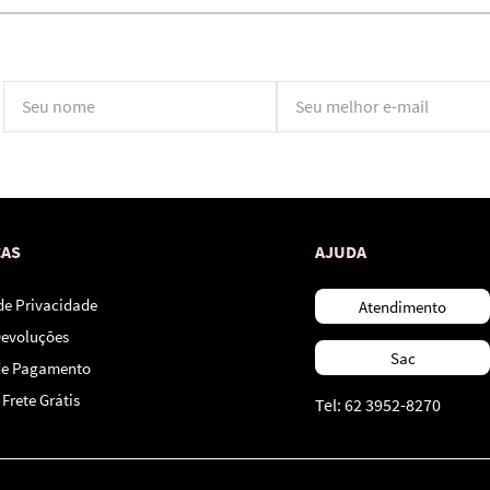
*Ao concluir você aceitará nossos
termos de uso
e
política de privacidade.
CAS
AJUDA
 de Privacidade
Atendimento
Devoluções
Sac
de Pagamento
Frete Grátis
Tel: 62 3952-8270