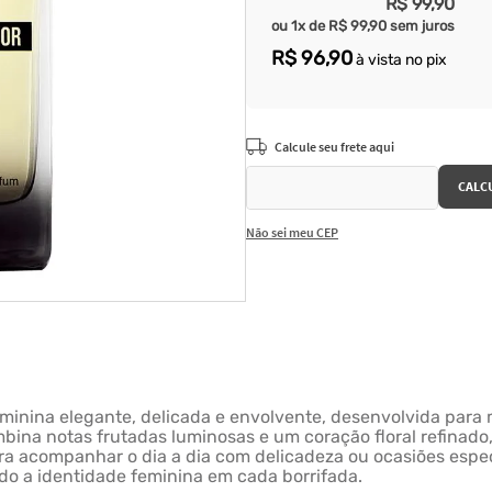
R$
99
,
90
ou
1
x de
R$
99
,
90
sem juros
R$
96
,
90
à vista no pix
Não sei meu CEP
eminina elegante, delicada e envolvente, desenvolvida p
ina notas frutadas luminosas e um coração floral refinado
ra acompanhar o dia a dia com delicadeza ou ocasiões espe
ndo a identidade feminina em cada borrifada.