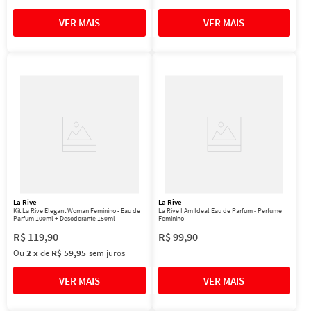
La Rive
La Rive
Kit La Rive Elegant Woman Feminino - Eau de
La Rive I Am Ideal Eau de Parfum - Perfume
Parfum 100ml + Desodorante 150ml
Feminino
R$
119
,
90
R$
99
,
90
Ou
2
x
de
R$ 59,95
sem juros