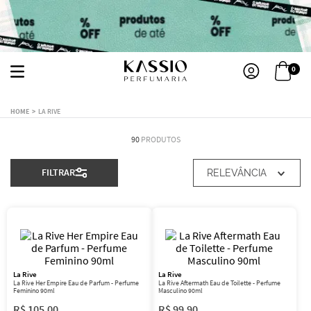
0
LA RIVE
90
PRODUTOS
FILTRAR
RELEVÂNCIA
La Rive
La Rive
La Rive Her Empire Eau de Parfum - Perfume
La Rive Aftermath Eau de Toilette - Perfume
Feminino 90ml
Masculino 90ml
R$
105
,
00
R$
99
,
90