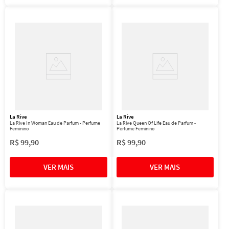
La Rive
La Rive
La Rive In Woman Eau de Parfum - Perfume
La Rive Queen Of Life Eau de Parfum -
Feminino
Perfume Feminino
R$
99
,
90
R$
99
,
90