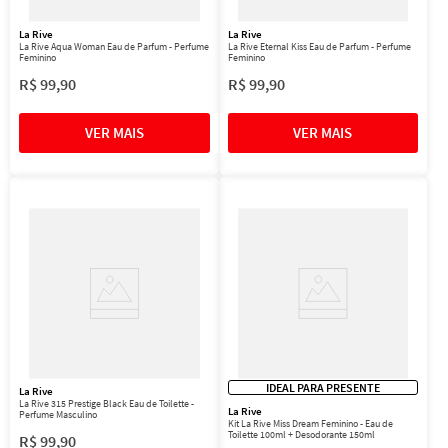
La Rive
La Rive
La Rive Aqua Woman Eau de Parfum - Perfume
La Rive Eternal Kiss Eau de Parfum - Perfume
Feminino
Feminino
R$
99
,
90
R$
99
,
90
IDEAL PARA PRESENTE
La Rive
La Rive 315 Prestige Black Eau de Toilette -
La Rive
Perfume Masculino
Kit La Rive Miss Dream Feminino - Eau de
Toilette 100ml + Desodorante 150ml
R$
99
,
90