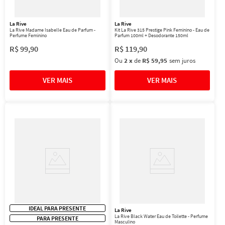
La Rive
La Rive
La Rive Madame Isabelle Eau de Parfum -
Kit La Rive 315 Prestige Pink Feminino - Eau de
Perfume Feminino
Parfum 100ml + Desodorante 150ml
R$
99
,
90
R$
119
,
90
Ou
2
x
de
R$ 59,95
sem juros
IDEAL PARA PRESENTE
La Rive
La Rive Black Water Eau de Toilette - Perfume
PARA PRESENTE
Masculino