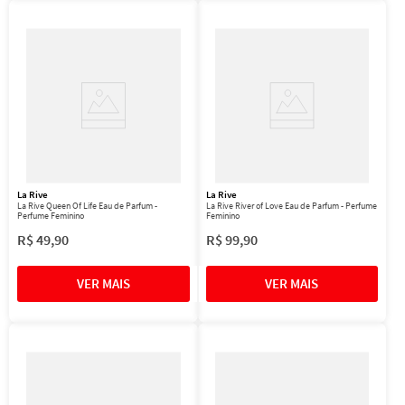
La Rive
La Rive
La Rive Queen Of Life Eau de Parfum -
La Rive River of Love Eau de Parfum - Perfume
Perfume Feminino
Feminino
R$
49
,
90
R$
99
,
90