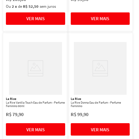
Ou
2
x
de
R$ 52,50
sem juros
La Rive
La Rive
La Rive Vanilla Touch Eau de Parfum - Perfume
La Rive Donna Eau de Parfum - Perfume
Feminino 90ml
Feminino
R$
79
,
90
R$
99
,
90