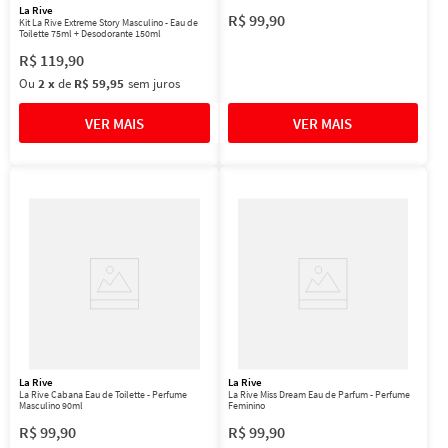
La Rive
R$
99
,
90
Kit La Rive Extreme Story Masculino - Eau de
Toilette 75ml + Desodorante 150ml
R$
119
,
90
Ou
2
x
de
R$ 59,95
sem juros
La Rive
La Rive
La Rive Cabana Eau de Toilette - Perfume
La Rive Miss Dream Eau de Parfum - Perfume
Masculino 90ml
Feminino
R$
99
,
90
R$
99
,
90