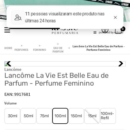
0
Lancôme La Vie Est Belle Eau de Parfum -
EAU DE
PERFUMES
FEMININO
Perfume Feminino
PARFUM
Lancôme
Lancôme La Vie Est Belle Eau de
Parfum - Perfume Feminino
9917681
Volume
100ml-
30ml
50ml
75ml
100ml
150ml
15ml
Refil