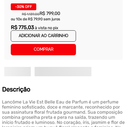
-
30%
OFF
R$
799
,
00
R$
1
.
139
,
00
ou
10
x de
R$
79
,
90
sem juros
R$
775
,
03
à vista no pix
ADICIONAR AO CARRINHO
COMPRAR
Descrição
Lancôme La Vie Est Belle Eau de Parfum é um perfume
feminino sofisticado, doce e marcante, reconhecido por
sua assinatura floral frutada gourmand. Sua composição
combina groselha preta e pera na saída, trazendo um
início frutado e luminoso. No coração, íris, jasmim e flor de