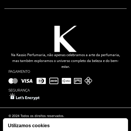
Na Kassio Perfumaria, não apenas celebramos a arte da perfumaria,
mas também exploramos o universo completo da beleza e do bem-
estar.
PAGAMENTO
SEGURANÇA
© 2024 Todos os direitos reservados.
KASSIO MOREIRA GRANADO LTDA | CNPJ: 11.647.490/0001-39
Rua Tapajós n° 481- Edifício B&B Business - 7° Andar - Vila Brasília -
Utilizamos cookies
Goiânia - GO