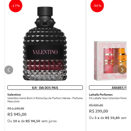
-
17%
-
50%
8/8 - DIA DOS PAIS
ÁRABES FEM
Valentino
Lattafa Perfumes
Valentino Uomo Born In Roma Eau de Parfum Intense - Perfume
Kit Lattafa Yara Collection Femini
Masculino
R$
599
,
00
R$
1
.
139
,
00
R$
299
,
00
R$
945
,
00
Ou
5
x
de
R$ 59,80
sem ju
Ou
10
x
de
R$ 94,50
sem juros