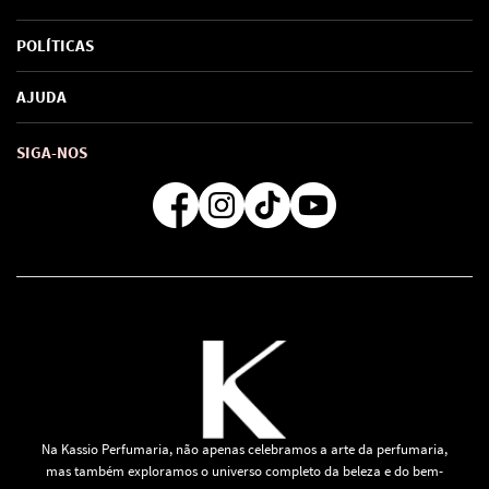
Sobre Nós
POLÍTICAS
Marcas
Política de Privacidade
AJUDA
SAC de marcas
Troca e Devoluções
Como comprar
Atendimento
Consultoras Loja Física
Formas de Pagamento
SIGA-NOS
Regra de Frete Grátis
Na Kassio Perfumaria, não apenas celebramos a arte da perfumaria,
mas também exploramos o universo completo da beleza e do bem-