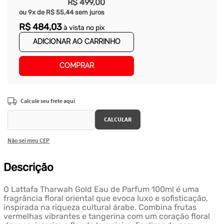
R$
499
,
00
ou
9
x de
R$
55
,
44
sem juros
R$
484
,
03
à vista no pix
ADICIONAR AO CARRINHO
COMPRAR
Não sei meu CEP
Descrição
O Lattafa Tharwah Gold Eau de Parfum 100ml é uma
fragrância floral oriental que evoca luxo e sofisticação,
inspirada na riqueza cultural árabe. Combina frutas
vermelhas vibrantes e tangerina com um coração floral