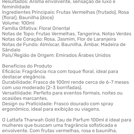
Resultados: Aroma envolvente, sensação de luxo e
feminilidade
Ingredientes Principais: Frutas Vermelhas (frutado), Rosa
(floral), Baunilha (doce)
Volume: 100ml
Família Olfativa: Floral Oriental
Notas de Topo: Frutas Vermelhas, Tangerina, Notas Verdes
Notas de Coração: Rosa, Jasmim, Flor de Laranjeira
Notas de Fundo: Almíscar, Baunilha, Âmbar, Madeira de
Sândalo
País/Região de Origem: Emirados Árabes Unidos
Benefícios do Produto
Eficácia: Fragrância rica com toque floral, ideal para
destacar elegância.
Durabilidade: Frasco de 100ml rende cerca de 6-7 meses
com uso moderado (2-3 borrifadas).
Versatilidade: Perfeito para eventos formais, noites ou
ocasiões marcantes.
Design ou Praticidade: Frasco dourado com spray
ergonômico, ideal para exibição ou viagens.
O Lattafa Tharwah Gold Eau de Parfum 100ml é ideal para
mulheres que buscam uma fragrância sofisticada e
envolvente. Com frutas vermelhas, rosa e baunilha,