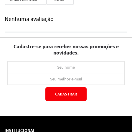
Nenhuma avaliação
Cadastre-se para receber nossas promoções e
novidades.
CADASTRAR
*Ao concluir você aceitará nossos
termos de uso
e
política de privacidade.
INSTITUCIONAL