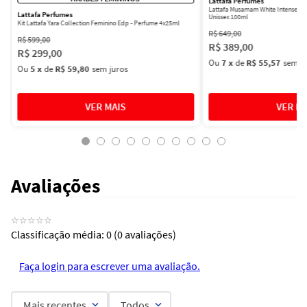
Lattafa Perfumes
Lattafa Musamam White Intense Ea
Lattafa Perfumes
Unissex 100ml
Kit Lattafa Yara Collection Feminino Edp - Perfume 4x25ml
R$
649
,
00
R$
599
,
00
R$
389
,
00
R$
299
,
00
Ou
7
x
de
R$ 55,57
sem ju
Ou
5
x
de
R$ 59,80
sem juros
Avaliações
☆
☆
☆
☆
☆
Classificação média: 0
(0 avaliações)
Faça login para escrever uma avaliação.
Mais recentes
Todos