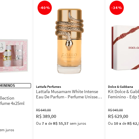
-
40%
-
34%
MININOS
Lattafa Perfumes
Dolce & Gabbana
Lattafa Musamam White Intense
Kit Dolce & Ga
Eau De Parfum - Perfume Unissex
Feminino - Edp 
llection
100ml
Máscara 3ml
rfume 4x25ml
R$
649
,
00
R$
949
,
00
R$
389
,
00
R$
629
,
00
Ou
7
x
de
R$ 55,57
sem juros
Ou
10
x
de
R$ 62,
em juros