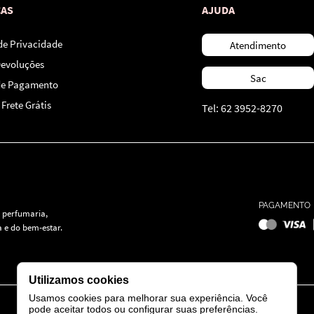
CAS
AJUDA
 de Privacidade
Atendimento
Devoluções
Sac
de Pagamento
Frete Grátis
Tel: 62 3952-8270
PAGAMENTO
 perfumaria,
 e do bem-estar.
Utilizamos cookies
Usamos cookies para melhorar sua experiência. Você
pode aceitar todos ou configurar suas preferências.