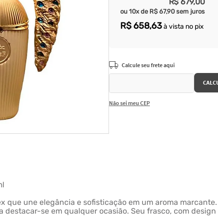
R$
679
,
00
ou
10
x de
R$
67
,
90
sem juros
R$
658
,
63
à vista no pix
Não sei meu CEP
ml
sex que une elegância e sofisticação em um aroma marcant
destacar-se em qualquer ocasião. Seu frasco, com design r