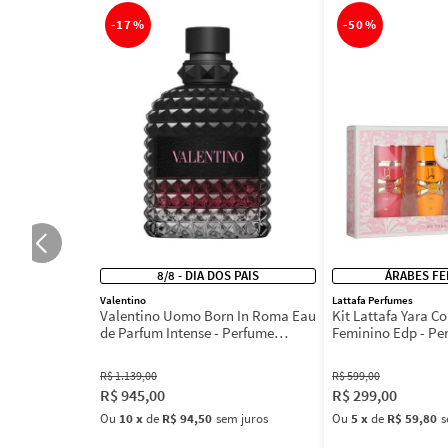
-
17%
-
50%
8/8 - DIA DOS PAIS
ÁRABES FE
Valentino
Lattafa Perfumes
Valentino Uomo Born In Roma Eau
Kit Lattafa Yara Co
de Parfum Intense - Perfume
Feminino Edp - Pe
Masculino
R$
1
.
139
,
00
R$
599
,
00
R$
945
,
00
R$
299
,
00
Ou
10
x
de
R$ 94,50
sem juros
Ou
5
x
de
R$ 59,80
s