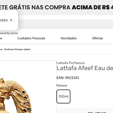
i
re
Cuidados Pessoais
Novidades
Ofertas
fum - Perfume Unissex 100ml
Lattafa Perfumes
Lattafa Afeef Eau d
9923181
Volume
100ml