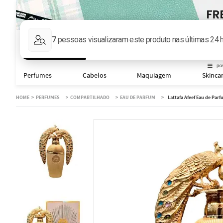
Faça sua busca aqu
Perfumes
Cabelos
Maquiagem
Skinca
PERFUMES
COMPARTILHADO
EAU DE PARFUM
Lattafa Afeef Eau de Par