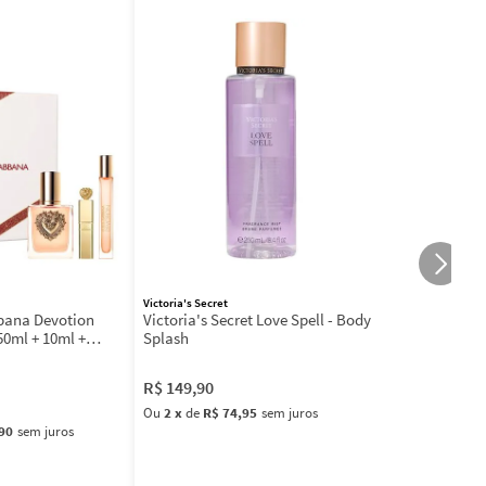
Victoria's Secret
bbana Devotion
Victoria's Secret Love Spell - Body
50ml + 10ml +
Splash
R$
149
,
90
Ou
2
x
de
R$ 74,95
sem juros
90
sem juros