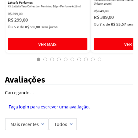
Lattafa Musamam White Intense Ea
Lattafa Perfumes
Unissex 100ml
Kit Lattafa Yara Collection Feminino Edp - Perfume 4x25ml
R$
649
,
00
R$
599
,
00
R$
389
,
00
R$
299
,
00
Ou
7
x
de
R$ 55,57
sem ju
Ou
5
x
de
R$ 59,80
sem juros
Avaliações
Carregando…
Faça login para escrever uma avaliação.
Mais recentes
Todos