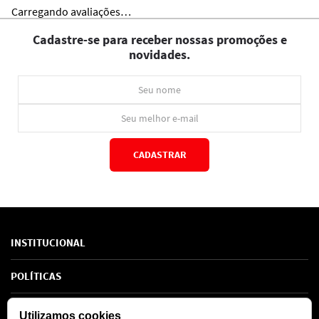
Carregando avaliações…
Cadastre-se para receber nossas promoções e
novidades.
CADASTRAR
*Ao concluir você aceitará nossos
termos de uso
e
política de privacidade.
INSTITUCIONAL
Sobre Nós
POLÍTICAS
Marcas
Política de Privacidade
AJUDA
SAC de marcas
Utilizamos cookies