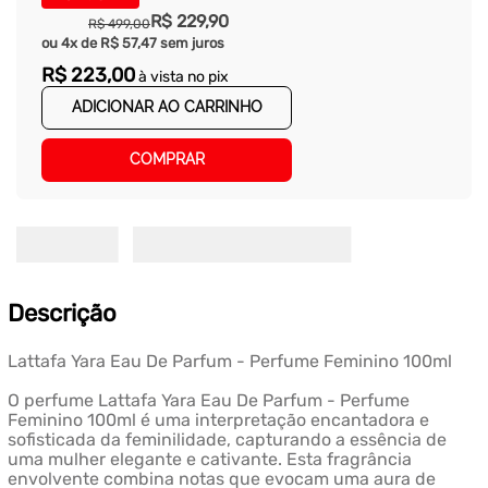
R$
229
,
90
R$
499
,
00
ou
4
x de
R$
57
,
47
sem juros
R$
223
,
00
à vista no pix
ADICIONAR AO CARRINHO
COMPRAR
Descrição
Lattafa Yara Eau De Parfum - Perfume Feminino 100ml
O perfume Lattafa Yara Eau De Parfum - Perfume
Feminino 100ml é uma interpretação encantadora e
sofisticada da feminilidade, capturando a essência de
uma mulher elegante e cativante. Esta fragrância
envolvente combina notas que evocam uma aura de