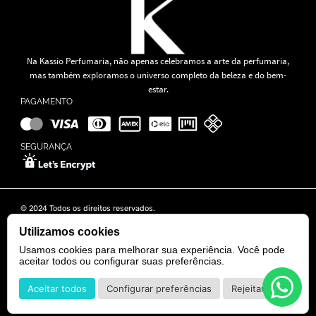
Na Kassio Perfumaria, não apenas celebramos a arte da perfumaria,
mas também exploramos o universo completo da beleza e do bem-
estar.
PAGAMENTO
SEGURANÇA
© 2024 Todos os direitos reservados.
KASSIO MOREIRA GRANADO LTDA | CNPJ: 11.647.490/0001-39
Rua Tapajós n° 481- Edifício B&B Business - 7° Andar - Vila Brasília -
Utilizamos cookies
Goiânia - GO
Usamos cookies para melhorar sua experiência. Você pode
aceitar todos ou configurar suas preferências.
POWERED BY
DEVELOPED BY
Aceitar todos
Configurar preferências
Rejeitar