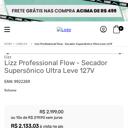
0
CABELOS
Lizz Professional Flow - Secador Supersônico Ultra Leve 127V
Lizz
Lizz Professional Flow - Secador
Supersônico Ultra Leve 127V
9922269
Volume
R$
2
.
199
,
00
ou
10
x de
R$
219
,
90
sem juros
R$
2
.
133
,
03
à vista no pix