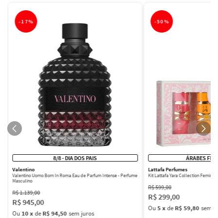
-
17%
-
50%
8/8 - DIA DOS PAIS
ÁRABES FEM
Valentino
Lattafa Perfumes
Valentino Uomo Born In Roma Eau de Parfum Intense - Perfume
Kit Lattafa Yara Collection Femini
Masculino
R$
599
,
00
R$
1
.
139
,
00
R$
299
,
00
R$
945
,
00
Ou
5
x
de
R$ 59,80
sem ju
Ou
10
x
de
R$ 94,50
sem juros