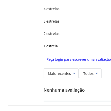
4 estrelas
3 estrelas
2 estrelas
1 estrela
Faça login para escrever uma avaliação
Mais recentes
Todos
Nenhuma avaliação