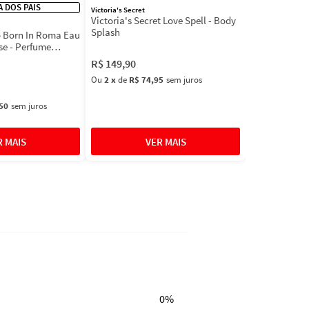
IA DOS PAIS
Victoria's Secret
Victoria's Secret Love Spell - Body
Splash
 Born In Roma Eau
se - Perfume
R$
149
,
90
Ou
2
x
de
R$ 74,95
sem juros
50
sem juros
0%