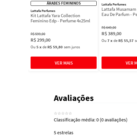
ÁRABES FEMININOS
Lattafa Perfumes
Lattafa Musamam 
Lattafa Perfumes
Eau De Parfum - P
Kit Lattafa Yara Collection
100ml
Feminino Edp - Perfume 4x25ml
R$
649
,
00
R$
389
,
00
R$
599
,
00
R$
299
,
00
Ou
7
x
de
R$ 55,57
s
Ou
5
x
de
R$ 59,80
sem juros
Avaliações
☆
☆
☆
☆
☆
Classificação média: 0
(0 avaliações)
5 estrelas