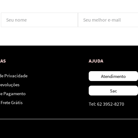
*Ao concluir você aceitará nossos
termos de uso
e
política de privacidade.
CAS
AJUDA
 de Privacidade
Atendimento
Devoluções
Sac
de Pagamento
Frete Grátis
Tel: 62 3952-8270