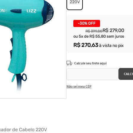
220V
-
30%
OFF
R$
279
,
00
R$
399
,
00
ou
5
x de
R$
55
,
80
sem juros
R$
270
,
63
à vista no pix
Não sei meu CEP
cador de Cabelo 220V