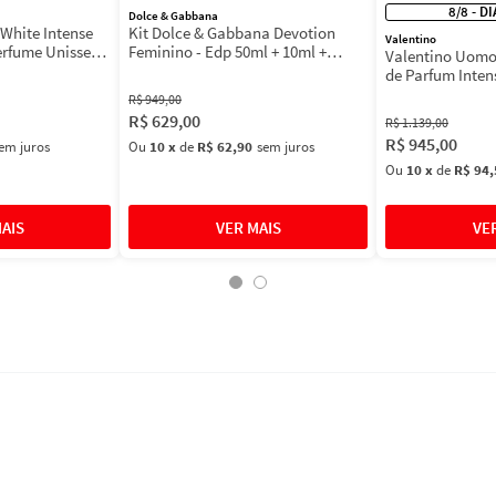
8/8 - D
Dolce & Gabbana
White Intense
Kit Dolce & Gabbana Devotion
Valentino
erfume Unissex
Feminino - Edp 50ml + 10ml +
Valentino Uomo
Máscara 3ml
de Parfum Inten
Masculino
R$
949
,
00
R$
629
,
00
R$
1
.
139
,
00
R$
945
,
00
em juros
Ou
10
x
de
R$ 62,90
sem juros
Ou
10
x
de
R$ 94,