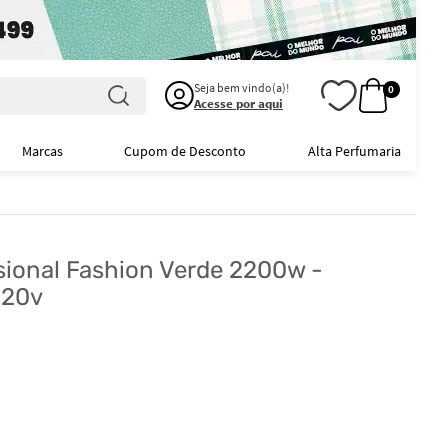
Seja bem vindo(a)!
0
Acesse por aqui
Marcas
Cupom de Desconto
Alta Perfumaria
sional Fashion Verde 2200w -
220v