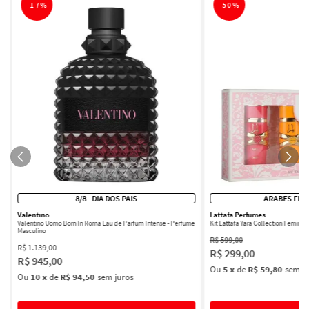
-
17%
-
50%
8/8 - DIA DOS PAIS
ÁRABES FEM
Valentino
Lattafa Perfumes
Valentino Uomo Born In Roma Eau de Parfum Intense - Perfume
Kit Lattafa Yara Collection Femini
Masculino
R$
599
,
00
R$
1
.
139
,
00
R$
299
,
00
R$
945
,
00
Ou
5
x
de
R$ 59,80
sem ju
Ou
10
x
de
R$ 94,50
sem juros