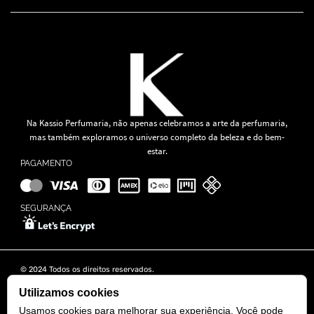
Na Kassio Perfumaria, não apenas celebramos a arte da perfumaria,
mas também exploramos o universo completo da beleza e do bem-
estar.
PAGAMENTO
SEGURANÇA
© 2024 Todos os direitos reservados.
KASSIO MOREIRA GRANADO LTDA | CNPJ: 11.647.490/0001-39
Rua Tapajós n° 481- Edifício B&B Business - 7° Andar - Vila Brasília -
Utilizamos cookies
Goiânia - GO
Usamos cookies para melhorar sua experiência. Você pode