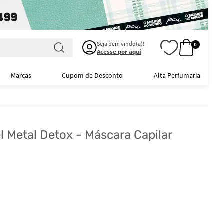
Seja bem vindo(a)!
0
Acesse por aqui
Marcas
Cupom de Desconto
Alta Perfumaria
l Metal Detox - Máscara Capilar