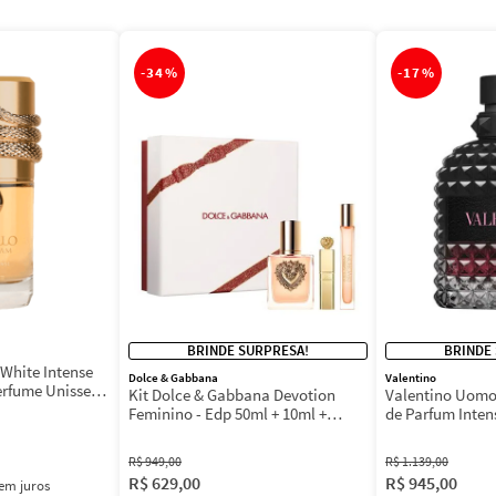
-
34%
-
17%
BRINDE SURPRESA!
BRINDE
White Intense
Dolce & Gabbana
Valentino
erfume Unissex
Kit Dolce & Gabbana Devotion
Valentino Uomo
Feminino - Edp 50ml + 10ml +
de Parfum Inten
Máscara 3ml
Masculino
R$
949
,
00
R$
1
.
139
,
00
R$
629
,
00
R$
945
,
00
em juros