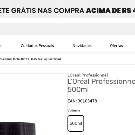
i
re
Cuidados Pessoais
Novidades
Ofertas
fessionnel Metal Detox - Máscara Capilar 500ml
LOreal Professionnel
L'Oréal Professionne
500ml
30163478
Volume
500ml