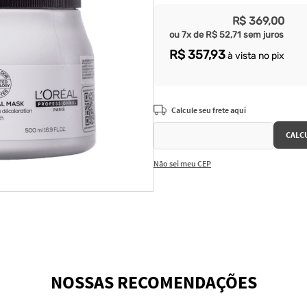
R$
369
,
00
ou
7
x de
R$
52
,
71
sem juros
R$
357
,
93
à vista no pix
Não sei meu CEP
NOSSAS RECOMENDAÇÕES