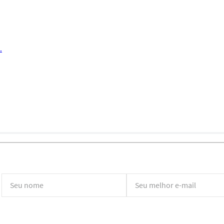
.
*Ao concluir você aceitará nossos
termos de uso
e
política de privacidade.