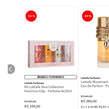
-
50%
-
40%
ÁRABES FEMININOS
Lattafa Perfumes
Lattafa Musamam 
Lattafa Perfumes
Eau De Parfum - P
Kit Lattafa Yara Collection
100ml
Feminino Edp - Perfume 4x25ml
R$
649
,
00
R$
389
,
00
R$
599
,
00
R$
299
,
00
Ou
7
x
de
R$ 55,57
s