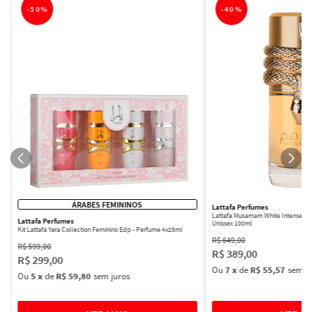
-
50%
-
40%
ÁRABES FEMININOS
Lattafa Perfumes
Lattafa Musamam White Intense Ea
Lattafa Perfumes
Unissex 100ml
Kit Lattafa Yara Collection Feminino Edp - Perfume 4x25ml
R$
649
,
00
R$
599
,
00
R$
389
,
00
R$
299
,
00
Ou
7
x
de
R$ 55,57
sem ju
Ou
5
x
de
R$ 59,80
sem juros