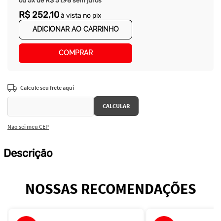
ou
5
x de
R$
51
,
98
sem juros
R$
252
,
10
à vista no pix
ADICIONAR AO CARRINHO
COMPRAR
Não sei meu CEP
Descrição
NOSSAS RECOMENDAÇÕES