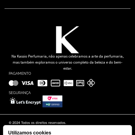
Na Kassio Perfumaria, não apenas celebramos a arte da perfumaria,
mas também exploramos o universo completo da beleza e do bem-
estar.
PAGAMENTO
SEGURANÇA
© 2024 Todos os direitos reservados.
KASSIO MOREIRA GRANADO LTDA | CNPJ: 11.647.490/0001-39
Rua Tapajós n° 481- Edifício B&B Business - 7° Andar - Vila Brasília -
Utilizamos cookies