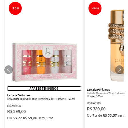
-
50%
-
40%
ÁRABES FEMININOS
Lattafa Perfumes
Lattafa Musamam White Intense Ea
Lattafa Perfumes
Unissex 100ml
Kit Lattafa Yara Collection Feminino Edp - Perfume 4x25ml
R$
649
,
00
R$
599
,
00
R$
389
,
00
R$
299
,
00
Ou
7
x
de
R$ 55,57
sem ju
Ou
5
x
de
R$ 59,80
sem juros