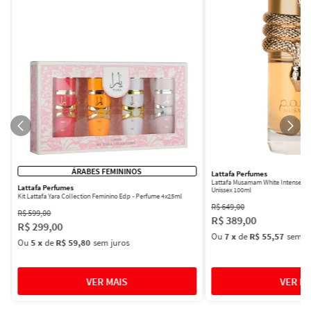
ÁRABES FEMININOS
Lattafa Perfumes
Lattafa Musamam White Intense Ea
Lattafa Perfumes
Unissex 100ml
Kit Lattafa Yara Collection Feminino Edp - Perfume 4x25ml
R$
649
,
00
R$
599
,
00
R$
389
,
00
R$
299
,
00
Ou
7
x
de
R$ 55,57
sem ju
Ou
5
x
de
R$ 59,80
sem juros