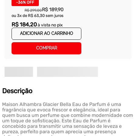
-
36%
OFF
R$
189
,
90
R$
299
,
00
ou
3
x de
R$
63
,
30
sem juros
R$
184
,
20
à vista no pix
ADICIONAR AO CARRINHO
COMPRAR
Descrição
Maison Alhambra Glacier Bella Eau de Parfum é uma
fragrância que evoca frescor e elegância, ideal para
quem busca um perfume que combine modernidade com
um toque de sofisticação. Este Eau de Parfum é
concebido para transmitir uma sensação de leveza e
pureza, perfeito para quem aprecia uma presença