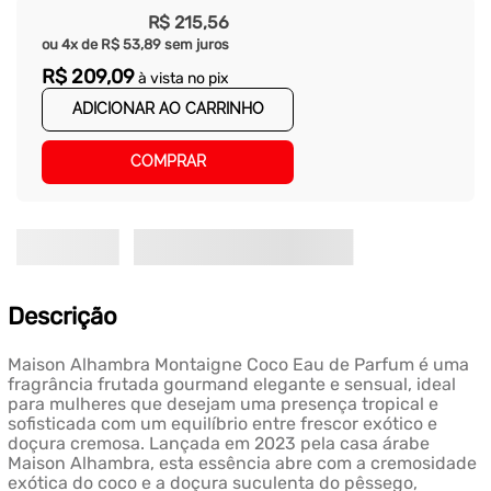
R$
215
,
56
ou
4
x de
R$
53
,
89
sem juros
R$
209
,
09
à vista no pix
ADICIONAR AO CARRINHO
COMPRAR
Descrição
Maison Alhambra Montaigne Coco Eau de Parfum é uma
fragrância frutada gourmand elegante e sensual, ideal
para mulheres que desejam uma presença tropical e
sofisticada com um equilíbrio entre frescor exótico e
doçura cremosa. Lançada em 2023 pela casa árabe
Maison Alhambra, esta essência abre com a cremosidade
exótica do coco e a doçura suculenta do pêssego,