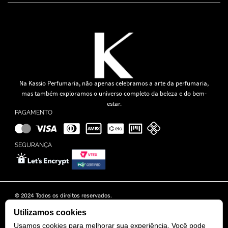
Na Kassio Perfumaria, não apenas celebramos a arte da perfumaria,
mas também exploramos o universo completo da beleza e do bem-
estar.
PAGAMENTO
SEGURANÇA
© 2024 Todos os direitos reservados.
KASSIO MOREIRA GRANADO LTDA | CNPJ: 11.647.490/0001-39
Rua Tapajós n° 481- Edifício B&B Business - 7° Andar - Vila Brasília -
Utilizamos cookies
Goiânia - GO
Usamos cookies para melhorar sua experiência. Você pode