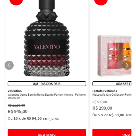
8/8 - DIA DOS PAIS
ÁRABES FEM
Valentino
Lattafa Perfumes
Valentino Uomo Born In Roma Eau de Parfum Intense - Perfume
Kit Lattafa Yara Collection Femini
Masculino
R$
599
,
00
R$
1
.
139
,
00
R$
299
,
00
R$
945
,
00
Ou
5
x
de
R$ 59,80
sem ju
Ou
10
x
de
R$ 94,50
sem juros