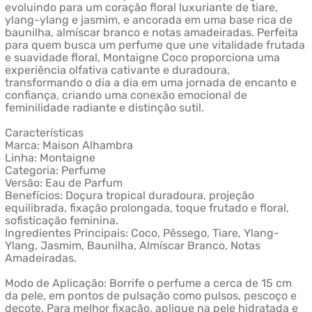
evoluindo para um coração floral luxuriante de tiare,
ylang-ylang e jasmim, e ancorada em uma base rica de
baunilha, almíscar branco e notas amadeiradas. Perfeita
para quem busca um perfume que une vitalidade frutada
e suavidade floral, Montaigne Coco proporciona uma
experiência olfativa cativante e duradoura,
transformando o dia a dia em uma jornada de encanto e
confiança, criando uma conexão emocional de
feminilidade radiante e distinção sutil.
Características
Marca: Maison Alhambra
Linha: Montaigne
Categoria: Perfume
Versão: Eau de Parfum
Benefícios: Doçura tropical duradoura, projeção
equilibrada, fixação prolongada, toque frutado e floral,
sofisticação feminina.
Ingredientes Principais: Coco, Pêssego, Tiare, Ylang-
Ylang, Jasmim, Baunilha, Almíscar Branco, Notas
Amadeiradas.
Modo de Aplicação: Borrife o perfume a cerca de 15 cm
da pele, em pontos de pulsação como pulsos, pescoço e
decote. Para melhor fixação, aplique na pele hidratada e