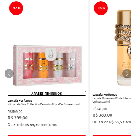
-
50%
-
40%
ÁRABES FEMININOS
Lattafa Perfumes
Lattafa Musamam White Intense Ea
Lattafa Perfumes
Unissex 100ml
Kit Lattafa Yara Collection Feminino Edp - Perfume 4x25ml
R$
649
,
00
R$
599
,
00
R$
389
,
00
R$
299
,
00
Ou
7
x
de
R$ 55,57
sem ju
Ou
5
x
de
R$ 59,80
sem juros