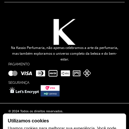
Na Kassio Perfumaria, não apenas celebramos a arte da perfumaria,
mas também exploramos o universo completo da beleza e do bem-
estar.
PAGAMENTO
SEGURANÇA
© 2024 Todos os direitos reservados.
KASSIO MOREIRA GRANADO LTDA | CNPJ: 11.647.490/0001-39
Rua Tapajós n° 481- Edifício B&B Business - 7° Andar - Vila Brasília -
Utilizamos cookies
Goiânia - GO
Usamos cookies para melhorar sua experiência. Você pode