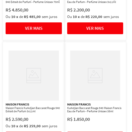
540 Extrait de Parfum - Perfume Unissex 70ml
Eau de Parfum - Perfume Unissex 3x11ml
R$
4
.
850
,
00
R$
2
.
200
,
00
Ou
10
x
de
R$ 485,00
sem juros
Ou
10
x
de
R$ 220,00
sem juros
MAISON FRANCIS
MAISON FRANCIS
Maison Francis Kurkdjian Baccarat Rouge 540
Kurkdjian Baccarat Rouge 540 Maison Francis
Extrait de Parfum 3x11ml
Eau de Parfum - Perfume Unissex 35ml
R$
2
.
590
,
00
R$
1
.
850
,
00
Ou
10
x
de
R$ 259,00
sem juros