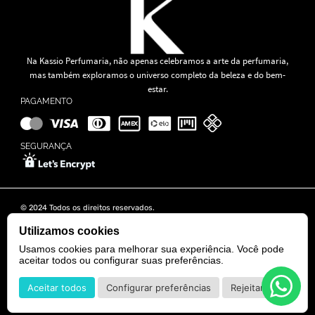
Na Kassio Perfumaria, não apenas celebramos a arte da perfumaria,
mas também exploramos o universo completo da beleza e do bem-
estar.
PAGAMENTO
SEGURANÇA
© 2024 Todos os direitos reservados.
KASSIO MOREIRA GRANADO LTDA | CNPJ: 11.647.490/0001-39
Rua Tapajós n° 481- Edifício B&B Business - 7° Andar - Vila Brasília -
Utilizamos cookies
Goiânia - GO
Usamos cookies para melhorar sua experiência. Você pode
aceitar todos ou configurar suas preferências.
POWERED BY
DEVELOPED BY
Aceitar todos
Configurar preferências
Rejeitar