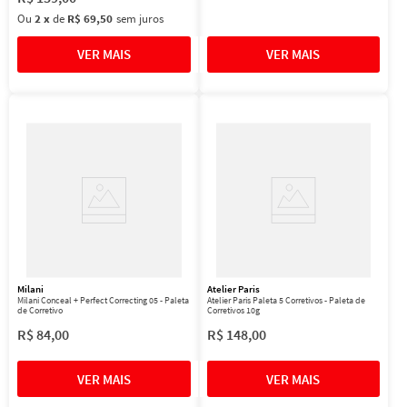
Ou
2
x
de
R$ 69,50
sem juros
Milani
Atelier Paris
Milani Conceal + Perfect Correcting 05 - Paleta
Atelier Paris Paleta 5 Corretivos - Paleta de
de Corretivo
Corretivos 10g
R$
84
,
00
R$
148
,
00