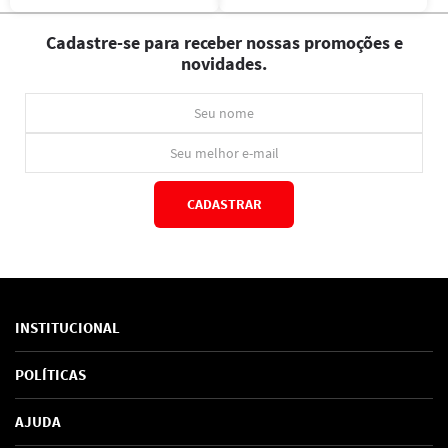
Cadastre-se para receber nossas promoções e
novidades.
CADASTRAR
*Ao concluir você aceitará nossos
termos de uso
e
política de privacidade.
INSTITUCIONAL
Sobre Nós
POLÍTICAS
Marcas
Política de Privacidade
AJUDA
SAC de marcas
Troca e Devoluções