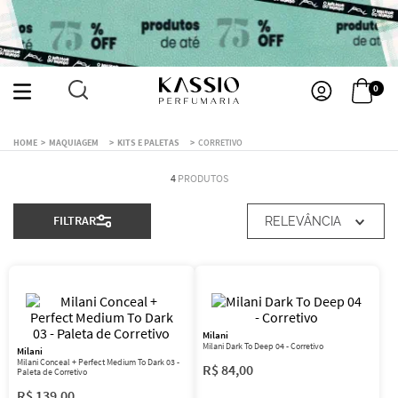
0
MAQUIAGEM
KITS E PALETAS
CORRETIVO
4
PRODUTOS
FILTRAR
RELEVÂNCIA
Milani
Milani Dark To Deep 04 - Corretivo
Milani
Milani Conceal + Perfect Medium To Dark 03 -
R$
84
,
00
Paleta de Corretivo
R$
139
,
00