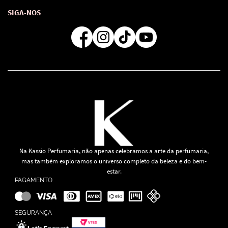
Como comprar
Atendimento
Consultoras Loja Física
Formas de Pagamento
SIGA-NOS
Regra de Frete Grátis
Na Kassio Perfumaria, não apenas celebramos a arte da perfumaria,
mas também exploramos o universo completo da beleza e do bem-
estar.
PAGAMENTO
SEGURANÇA