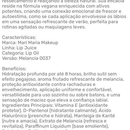
ressecamento e realçando a beleza natural. Sua eficácia
reside na fórmula vegana enriquecida com ativos
potentes, criando uma conexão emocional de frescor e
autoestima, como se cada aplicação envolvesse os lábios
em uma sensação refrescante de verão, perfeita para
rotinas agitadas ou maquiagens leves.
Características:
Marca: Mari Maria Makeup
Linha: Lip Juice
Categoria: Lip Oil
Versão: Melancia 0037
Benefícios:
Hidratação profunda por até 8 horas, brilho sutil sem
efeito pegajoso, aroma frutado refrescante de melancia,
proteção antioxidante contra rachaduras e
envelhecimento, aplicação uniforme e confortável,
versatilidade para uso sozinho ou sobre batons, e uma
sensação de maciez que eleva a confiança labial.
Ingredientes Principais: Vitamina E (antioxidante
protetor), D-Pantenol (hidratante calmante), Ácido
Hialurônico (preenche e hidrata), Manteiga de Karité
(nutre e amacia), Extrato de Melancia (refresca e
revitaliza), Paraffinum Liquidum (base emoliente),