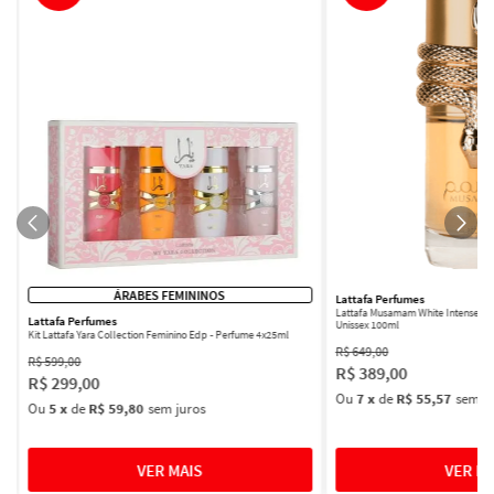
ÁRABES FEMININOS
Lattafa Perfumes
Lattafa Musamam White Intense Ea
Lattafa Perfumes
Unissex 100ml
Kit Lattafa Yara Collection Feminino Edp - Perfume 4x25ml
R$
649
,
00
R$
599
,
00
R$
389
,
00
R$
299
,
00
Ou
7
x
de
R$ 55,57
sem ju
Ou
5
x
de
R$ 59,80
sem juros