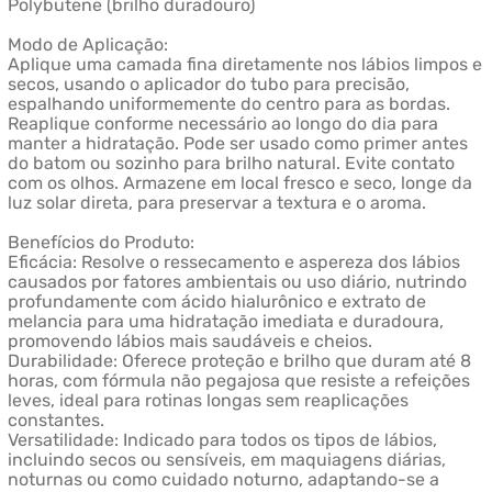
Polybutene (brilho duradouro)
Modo de Aplicação:
Aplique uma camada fina diretamente nos lábios limpos e
secos, usando o aplicador do tubo para precisão,
espalhando uniformemente do centro para as bordas.
Reaplique conforme necessário ao longo do dia para
manter a hidratação. Pode ser usado como primer antes
do batom ou sozinho para brilho natural. Evite contato
com os olhos. Armazene em local fresco e seco, longe da
luz solar direta, para preservar a textura e o aroma.
Benefícios do Produto:
Eficácia: Resolve o ressecamento e aspereza dos lábios
causados por fatores ambientais ou uso diário, nutrindo
profundamente com ácido hialurônico e extrato de
melancia para uma hidratação imediata e duradoura,
promovendo lábios mais saudáveis e cheios.
Durabilidade: Oferece proteção e brilho que duram até 8
horas, com fórmula não pegajosa que resiste a refeições
leves, ideal para rotinas longas sem reaplicações
constantes.
Versatilidade: Indicado para todos os tipos de lábios,
incluindo secos ou sensíveis, em maquiagens diárias,
noturnas ou como cuidado noturno, adaptando-se a