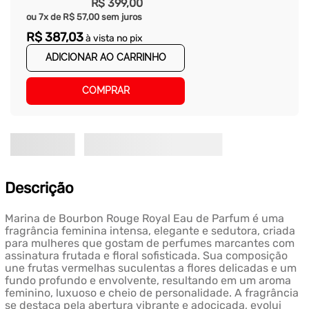
R$
399
,
00
ou
7
x de
R$
57
,
00
sem juros
R$
387
,
03
à vista no pix
ADICIONAR AO CARRINHO
COMPRAR
Descrição
Marina de Bourbon Rouge Royal Eau de Parfum é uma
fragrância feminina intensa, elegante e sedutora, criada
para mulheres que gostam de perfumes marcantes com
assinatura frutada e floral sofisticada. Sua composição
une frutas vermelhas suculentas a flores delicadas e um
fundo profundo e envolvente, resultando em um aroma
feminino, luxuoso e cheio de personalidade. A fragrância
se destaca pela abertura vibrante e adocicada, evolui