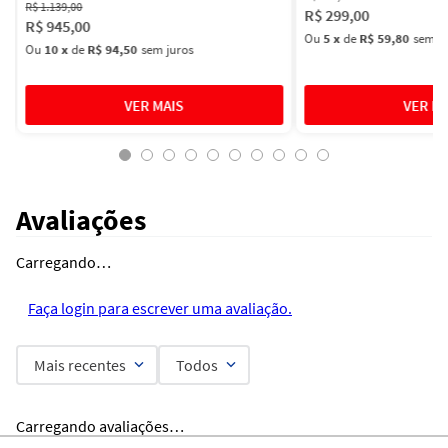
R$
1
.
139
,
00
R$
299
,
00
R$
945
,
00
Ou
5
x
de
R$ 59,80
sem ju
Ou
10
x
de
R$ 94,50
sem juros
Avaliações
Carregando…
Faça login para escrever uma avaliação.
Mais recentes
Todos
Carregando avaliações…