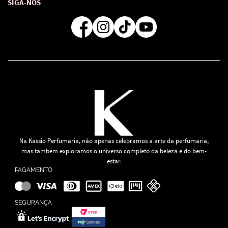
Formas de Pagamento
SIGA-NOS
Regra de Frete Grátis
Na Kassio Perfumaria, não apenas celebramos a arte da perfumaria,
mas também exploramos o universo completo da beleza e do bem-
estar.
PAGAMENTO
SEGURANÇA