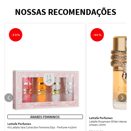
NOSSAS RECOMENDAÇÕES
-
50%
-
40%
ÁRABES FEMININOS
Lattafa Perfumes
Lattafa Musamam White Intense Ea
Lattafa Perfumes
Unissex 100ml
Kit Lattafa Yara Collection Feminino Edp - Perfume 4x25ml