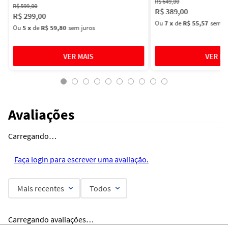
R$
649
,
00
R$
599
,
00
R$
389
,
00
R$
299
,
00
Ou
7
x
de
R$ 55,57
sem ju
Ou
5
x
de
R$ 59,80
sem juros
Avaliações
Carregando…
Faça login para escrever uma avaliação.
Mais recentes
Todos
Carregando avaliações…