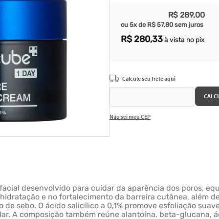
R$
289
,
00
ou
5
x de
R$
57
,
80
sem juros
R$
280
,
33
à vista no pix
Não sei meu CEP
cial desenvolvido para cuidar da aparência dos poros, equi
hidratação e no fortalecimento da barreira cutânea, além de
o de sebo. O ácido salicílico a 0,1% promove esfoliação suav
ular. A composição também reúne alantoína, beta-glucana, ác