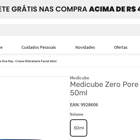
i
re
Cuidados Pessoais
Novidades
Ofertas
 One Day - Creme Hidratante Facial 50ml
Medicube
Medicube Zero Pore 
50ml
9928606
Volume
50ml