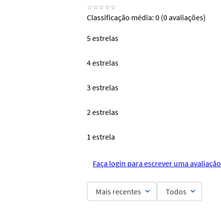
☆
☆
☆
☆
☆
Classificação média: 0
(0 avaliações)
5 estrelas
4 estrelas
3 estrelas
2 estrelas
1 estrela
Faça login para escrever uma avaliação
Mais recentes
Todos