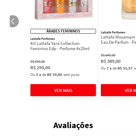
ÁRABES FEMININOS
Lattafa Perfumes
Lattafa Musamam 
Lattafa Perfumes
Eau De Parfum - P
Kit Lattafa Yara Collection
100ml
Feminino Edp - Perfume 4x25ml
R$
649
,
00
R$
389
,
00
R$
599
,
00
R$
299
,
00
Ou
7
x
de
R$ 55,57
s
Ou
5
x
de
R$ 59,80
sem juros
Avaliações