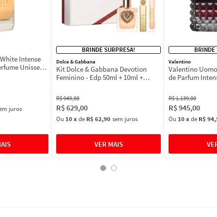
BRINDE SURPRESA!
BRINDE
White Intense
Dolce & Gabbana
Valentino
erfume Unissex
Kit Dolce & Gabbana Devotion
Valentino Uomo
Feminino - Edp 50ml + 10ml +
de Parfum Inten
Máscara 3ml
Masculino
R$
949
,
00
R$
1
.
139
,
00
R$
629
,
00
R$
945
,
00
em juros
Ou
10
x
de
R$ 62,90
sem juros
Ou
10
x
de
R$ 94,