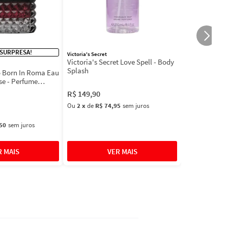
 SURPRESA!
Victoria's Secret
Victoria's Secret Love Spell - Body
Splash
 Born In Roma Eau
se - Perfume
R$
149
,
90
Ou
2
x
de
R$ 74,95
sem juros
50
sem juros