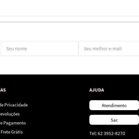
*Ao concluir você aceitará nossos
termos de uso
e
política de privacidade.
CAS
AJUDA
 de Privacidade
Atendimento
Devoluções
Sac
de Pagamento
Frete Grátis
Tel: 62 3952-8270