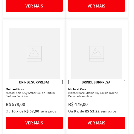
BRINDE SURPRESA!
BRINDE SURPRESA!
Michael Kors
Michael Kors
Michael Kors Sexy Amber Eau de Parfum -
Michael Kors Extreme Sky Eau de Toilette -
Perfume Feminino
Perfume Masculino
R$
579
,
00
R$
479
,
00
Ou
10
x
de
R$ 57,90
sem juros
Ou
9
x
de
R$ 53,22
sem juros