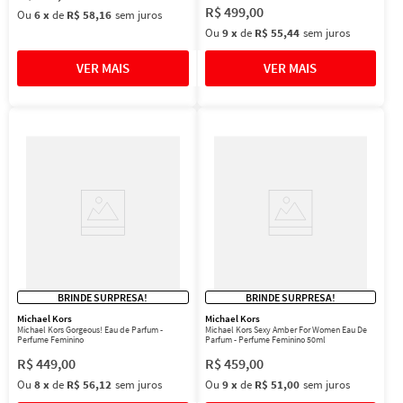
R$
499
,
00
Ou
6
x
de
R$ 58,16
sem juros
Ou
9
x
de
R$ 55,44
sem juros
BRINDE SURPRESA!
BRINDE SURPRESA!
Michael Kors
Michael Kors
Michael Kors Gorgeous! Eau de Parfum -
Michael Kors Sexy Amber For Women Eau De
Perfume Feminino
Parfum - Perfume Feminino 50ml
R$
449
,
00
R$
459
,
00
Ou
8
x
de
R$ 56,12
sem juros
Ou
9
x
de
R$ 51,00
sem juros