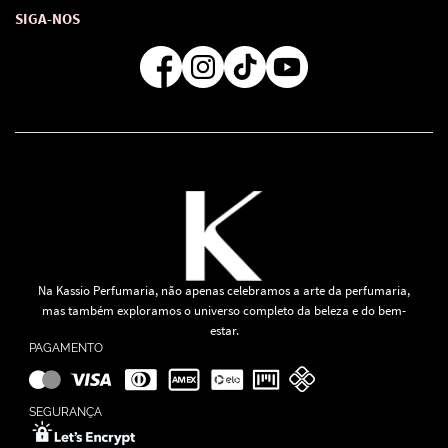
Atendimento
Consultoras Loja Física
Formas de Pagamento
SIGA-NOS
Regra de Frete Grátis
Na Kassio Perfumaria, não apenas celebramos a arte da perfumaria,
mas também exploramos o universo completo da beleza e do bem-
estar.
PAGAMENTO
SEGURANÇA