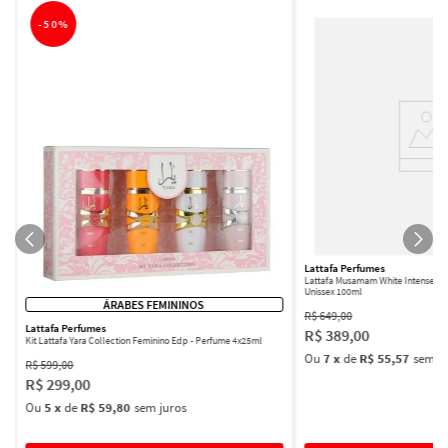
-
50%
Lattafa Perfumes
Lattafa Musamam White Intense Ea
Unissex 100ml
ÁRABES FEMININOS
R$
649
,
00
Lattafa Perfumes
R$
389
,
00
Kit Lattafa Yara Collection Feminino Edp - Perfume 4x25ml
Ou
7
x
de
R$ 55,57
sem ju
R$
599
,
00
R$
299
,
00
Ou
5
x
de
R$ 59,80
sem juros