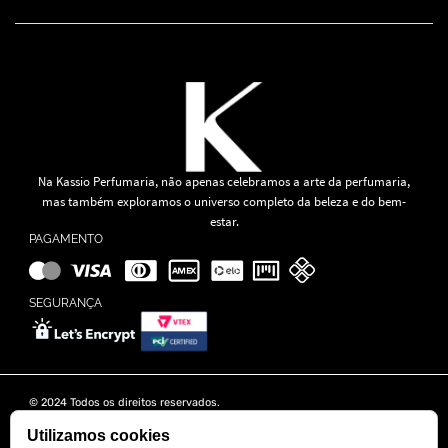
Na Kassio Perfumaria, não apenas celebramos a arte da perfumaria,
mas também exploramos o universo completo da beleza e do bem-
estar.
PAGAMENTO
SEGURANÇA
© 2024 Todos os direitos reservados.
KASSIO MOREIRA GRANADO LTDA | CNPJ: 11.647.490/0001-39
Rua Tapajós n° 481- Edifício B&B Business - 7° Andar - Vila Brasília -
Utilizamos cookies
Goiânia - GO