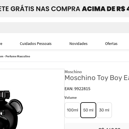
i
re
Cuidados Pessoais
Novidades
Ofertas
um - Perfume Masculino
Moschino
Moschino Toy Boy E
9922815
Volume
100ml
50 ml
30 ml