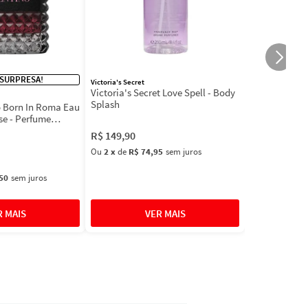
 SURPRESA!
Victoria's Secret
Victoria's Secret Love Spell - Body
Splash
 Born In Roma Eau
se - Perfume
R$
149
,
90
Ou
2
x
de
R$ 74,95
sem juros
50
sem juros