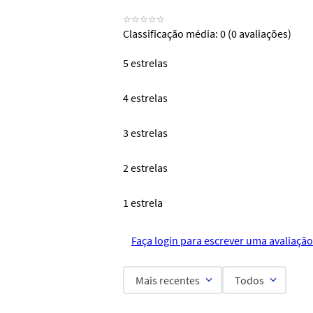
☆
☆
☆
☆
☆
Classificação média: 0
(0 avaliações)
5 estrelas
4 estrelas
3 estrelas
2 estrelas
1 estrela
Faça login para escrever uma avaliação
Mais recentes
Todos