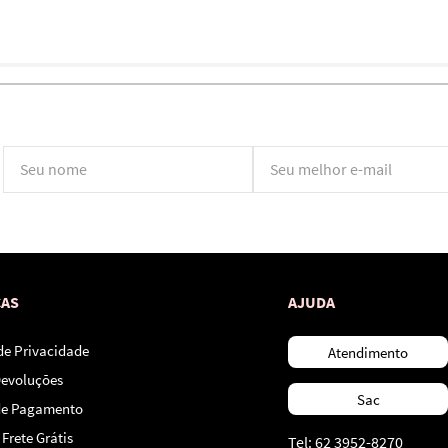
*Ao concluir você aceitará nossos
termos de uso
e
política de privacidade.
CAS
AJUDA
 de Privacidade
Atendimento
Devoluções
Sac
de Pagamento
Frete Grátis
Tel: 62 3952-8270