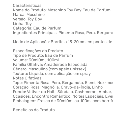
Características
Nome do Produto: Moschino Toy Boy Eau de Parfum
Marca: Moschino
Versão: Toy Boy
Linha: Toy
Categoria: Eau de Parfum
Ingredientes Principais: Pimenta Rosa, Pera, Bergamo
Modo de Aplicação: Borrife a 15-20 cm em pontos de p
Especificações do Produto
Tipo de Produto: Eau de Parfum
Volume: 30ml0ml, 100ml
Família Olfativa: Amadeirada Especiada
Gênero: Masculino (com apelo unissex)
Textura: Líquida, com aplicação em spray
Notas Olfativas:
Topo: Pimenta Rosa, Pera, Bergamota, Elemi, Noz-m
Coração: Rosa, Magnólia, Cravo-da-Índia, Linho
Fundo: Vetiver do Haiti, Sândalo, Cashmeran, Âmbar, 
Ocasiões: Encontro Romântico, Noites Especiais, Even
Embalagem: Frasco de 30ml0ml ou 100ml com borrif
Benefícios do Produto