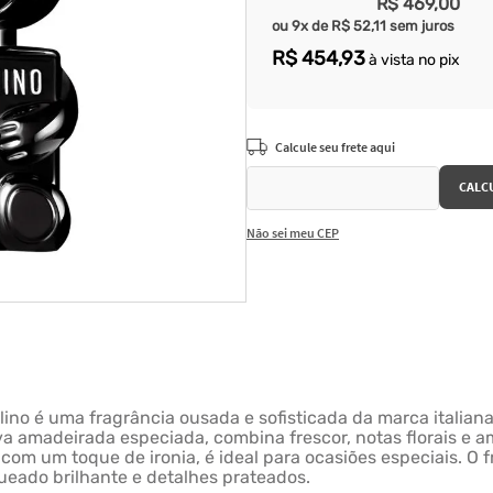
R$
469
,
00
ou
9
x de
R$
52
,
11
sem juros
R$
454
,
93
à vista no pix
Não sei meu CEP
no é uma fragrância ousada e sofisticada da marca italian
iva amadeirada especiada, combina frescor, notas florais e 
m um toque de ironia, é ideal para ocasiões especiais. O 
eado brilhante e detalhes prateados.