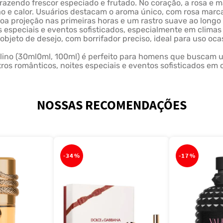
trazendo frescor especiado e frutado. No coração, a rosa e 
ão e calor. Usuários destacam o aroma único, com rosa marca
a projeção nas primeiras horas e um rastro suave ao longo d
s especiais e eventos sofisticados, especialmente em climas 
bjeto de desejo, com borrifador preciso, ideal para uso oca
lino (30ml0ml, 100ml) é perfeito para homens que buscam 
ros românticos, noites especiais e eventos sofisticados em c
NOSSAS RECOMENDAÇÕES
-
34%
-
17%