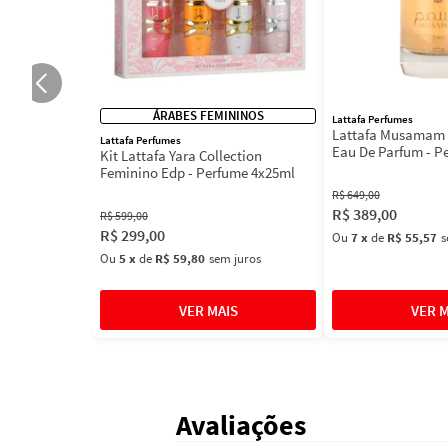
ÁRABES FEMININOS
Lattafa Perfumes
Lattafa Musamam 
Lattafa Perfumes
Eau De Parfum - P
Kit Lattafa Yara Collection
100ml
Feminino Edp - Perfume 4x25ml
R$
649
,
00
R$
389
,
00
R$
599
,
00
R$
299
,
00
Ou
7
x
de
R$ 55,57
s
Ou
5
x
de
R$ 59,80
sem juros
Avaliações