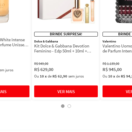
BRINDE SURPRESA!
BRINDE
White Intense
Dolce & Gabbana
Valentino
erfume Unissex
Kit Dolce & Gabbana Devotion
Valentino Uomo
Feminino - Edp 50ml + 10ml +
de Parfum Inten
Máscara 3ml
Masculino
R$
949
,
00
R$
1
.
139
,
00
R$
629
,
00
R$
945
,
00
em juros
Ou
10
x
de
R$ 62,90
sem juros
Ou
10
x
de
R$ 94,