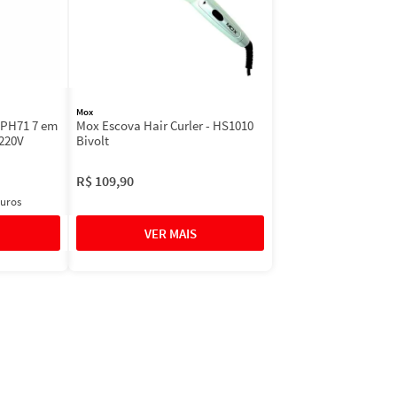
Mox
-PH71 7 em
Mox Escova Hair Curler - HS1010
 220V
Bivolt
R$
109
,
90
juros