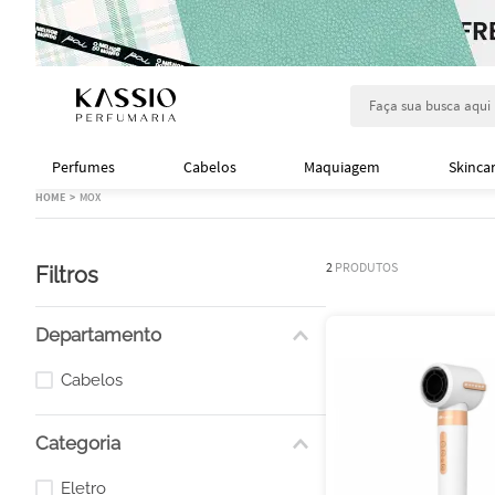
Faça sua busca aqu
Perfumes
Cabelos
Maquiagem
Skinca
MOX
2
PRODUTOS
Filtros
Departamento
Cabelos
Categoria
Eletro