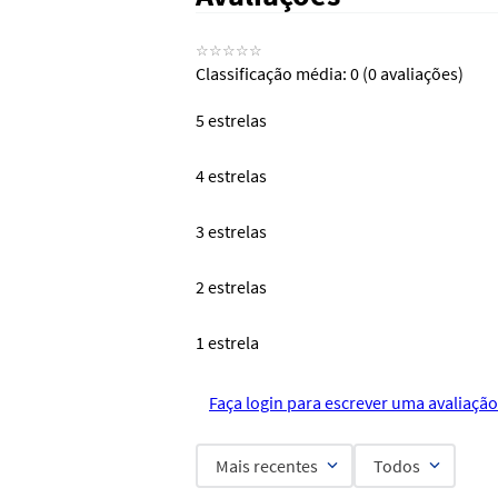
☆
☆
☆
☆
☆
Classificação média: 0
(0 avaliações)
5 estrelas
4 estrelas
3 estrelas
2 estrelas
1 estrela
Faça login para escrever uma avaliação
Mais recentes
Todos