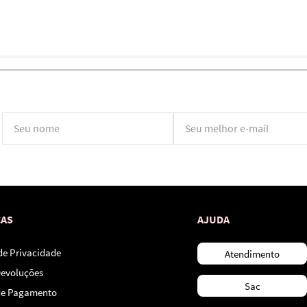
*Ao concluir você aceitará nossos
termos de uso
e
política de privacidade.
CAS
AJUDA
 de Privacidade
Atendimento
Devoluções
Sac
de Pagamento