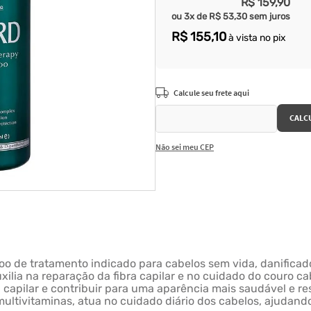
R$
159
,
90
ou
3
x de
R$
53
,
30
sem juros
R$
155
,
10
à vista no pix
Não sei meu CEP
 de tratamento indicado para cabelos sem vida, danificado
ilia na reparação da fibra capilar e no cuidado do couro ca
ra capilar e contribuir para uma aparência mais saudável e 
e multivitaminas, atua no cuidado diário dos cabelos, ajudan