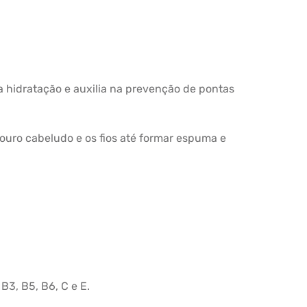
 a hidratação e auxilia na prevenção de pontas
uro cabeludo e os fios até formar espuma e
B3, B5, B6, C e E.