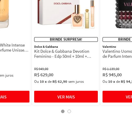
BRINDE SURPRESA!
BRINDE
White Intense
Dolce & Gabbana
Valentino
erfume Unissex
Kit Dolce & Gabbana Devotion
Valentino Uomo
Feminino - Edp 50ml + 10ml +
de Parfum Inten
Máscara 3ml
Masculino
R$
949
,
00
R$
1
.
139
,
00
R$
629
,
00
R$
945
,
00
em juros
Ou
10
x
de
R$ 62,90
sem juros
Ou
10
x
de
R$ 94,