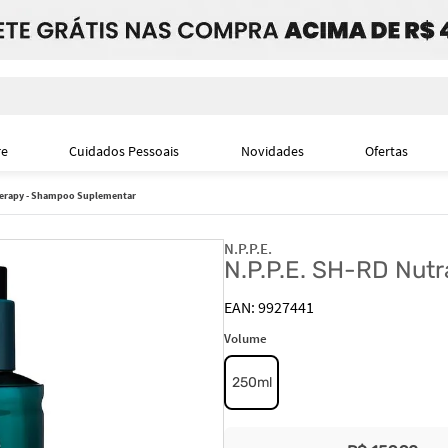
i
re
Cuidados Pessoais
Novidades
Ofertas
herapy - Shampoo Suplementar
N.P.P.E.
N.P.P.E. SH-RD Nut
9927441
Volume
250ml