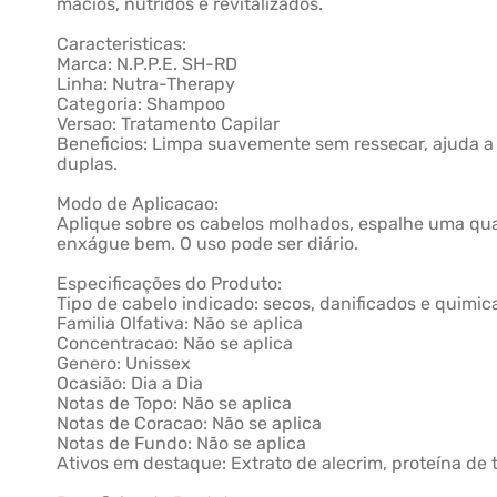
macios, nutridos e revitalizados.
Caracteristicas:
Marca: N.P.P.E. SH-RD
Linha: Nutra-Therapy
Categoria: Shampoo
Versao: Tratamento Capilar
Beneficios: Limpa suavemente sem ressecar, ajuda a re
duplas.
Modo de Aplicacao:
Aplique sobre os cabelos molhados, espalhe uma qu
enxágue bem. O uso pode ser diário.
Especificações do Produto:
Tipo de cabelo indicado: secos, danificados e quimi
Familia Olfativa: Não se aplica
Concentracao: Não se aplica
Genero: Unissex
Ocasião: Dia a Dia
Notas de Topo: Não se aplica
Notas de Coracao: Não se aplica
Notas de Fundo: Não se aplica
Ativos em destaque: Extrato de alecrim, proteína de t