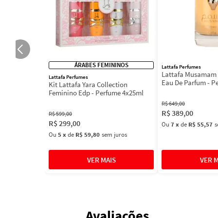
ÁRABES FEMININOS
Lattafa Perfumes
Lattafa Musamam 
Lattafa Perfumes
Eau De Parfum - P
Kit Lattafa Yara Collection
100ml
Feminino Edp - Perfume 4x25ml
R$
649
,
00
R$
389
,
00
R$
599
,
00
R$
299
,
00
Ou
7
x
de
R$ 55,57
s
Ou
5
x
de
R$ 59,80
sem juros
Avaliações