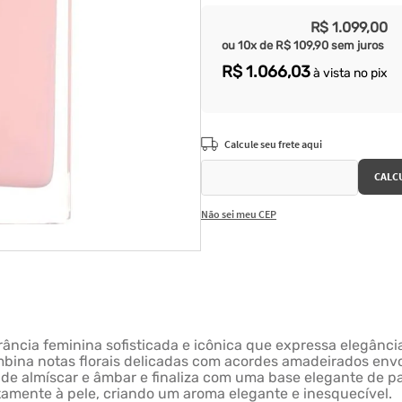
R$
1
.
099
,
00
ou
10
x de
R$
109
,
90
sem juros
R$
1
.
066
,
03
à vista no pix
Não sei meu CEP
rância feminina sofisticada e icônica que expressa elegânc
ombina notas florais delicadas com acordes amadeirados en
de almíscar e âmbar e finaliza com uma base elegante de pa
tamente à pele, criando um aroma elegante e inesquecível.