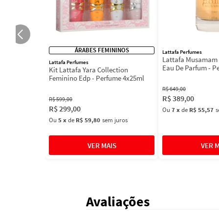
ÁRABES FEMININOS
Lattafa Perfumes
Lattafa Musamam 
Lattafa Perfumes
Eau De Parfum - P
Kit Lattafa Yara Collection
100ml
Feminino Edp - Perfume 4x25ml
R$
649
,
00
R$
389
,
00
R$
599
,
00
R$
299
,
00
Ou
7
x
de
R$ 55,57
s
Ou
5
x
de
R$ 59,80
sem juros
Avaliações