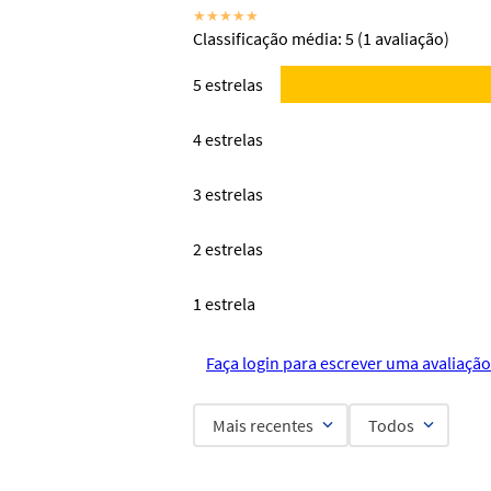
★
★
★
★
★
Classificação média: 5
(1 avaliação)
5 estrelas
4 estrelas
3 estrelas
2 estrelas
1 estrela
Faça login para escrever uma avaliação
Mais recentes
Todos