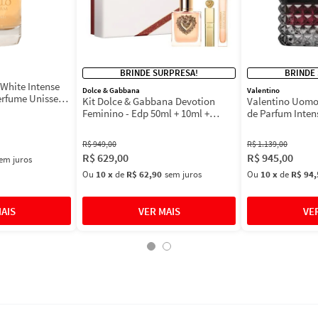
BRINDE SURPRESA!
BRINDE
White Intense
Dolce & Gabbana
Valentino
erfume Unissex
Kit Dolce & Gabbana Devotion
Valentino Uomo
Feminino - Edp 50ml + 10ml +
de Parfum Inten
Máscara 3ml
Masculino
R$
949
,
00
R$
1
.
139
,
00
R$
629
,
00
R$
945
,
00
em juros
Ou
10
x
de
R$ 62,90
sem juros
Ou
10
x
de
R$ 94,