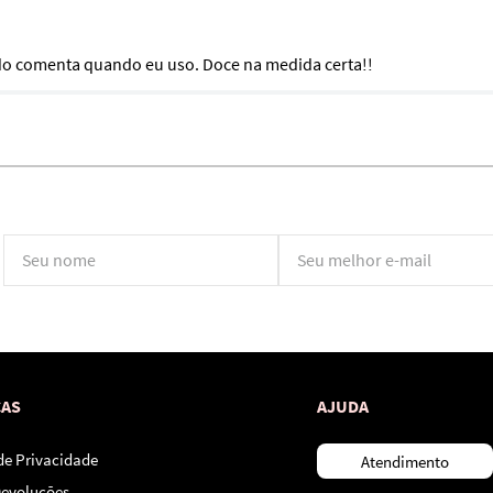
do comenta quando eu uso. Doce na medida certa!!
*Ao concluir você aceitará nossos
termos de uso
e
política de privacidade.
CAS
AJUDA
 de Privacidade
Atendimento
Devoluções