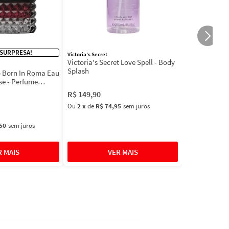
 SURPRESA!
Victoria's Secret
Victoria's Secret Love Spell - Body
Splash
 Born In Roma Eau
se - Perfume
R$
149
,
90
Ou
2
x
de
R$ 74,95
sem juros
50
sem juros