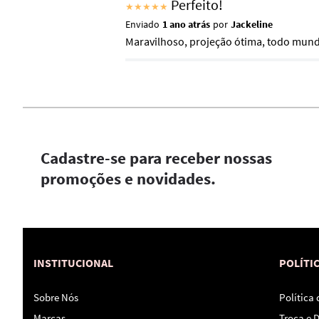
Perfeito!
★
★
★
★
★
Enviado
1 ano atrás
por
Jackeline
Maravilhoso, projeção ótima, todo mun
Cadastre-se para receber nossas
promoções e novidades.
INSTITUCIONAL
POLÍTI
Sobre Nós
Política
Marcas
Troca e 