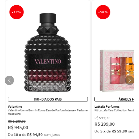
-
17%
-
50%
8/8 - DIA DOS PAIS
ÁRABES FEM
Valentino
Lattafa Perfumes
Valentino Uomo Born In Roma Eau de Parfum Intense - Perfume
Kit Lattafa Yara Collection Femini
Masculino
R$
599
,
00
R$
1
.
139
,
00
R$
299
,
00
R$
945
,
00
Ou
5
x
de
R$ 59,80
sem ju
Ou
10
x
de
R$ 94,50
sem juros