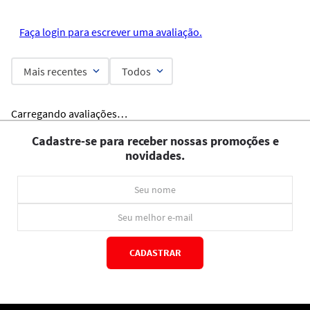
Faça login para escrever uma avaliação.
Mais recentes
Todos
Carregando avaliações…
Cadastre-se para receber nossas promoções e
novidades.
CADASTRAR
*Ao concluir você aceitará nossos
termos de uso
e
política de privacidade.