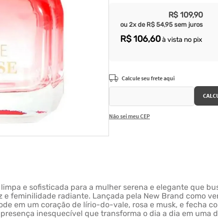
R$
109
,
90
ou
2
x de
R$
54
,
95
sem juros
R$
106
,
60
à vista no pix
Não sei meu CEP
impa e sofisticada para a mulher serena e elegante que bus
z e feminilidade radiante. Lançada pela New Brand como ver
lode em um coração de lírio-do-vale, rosa e musk, e fecha c
presença inesquecível que transforma o dia a dia em uma de