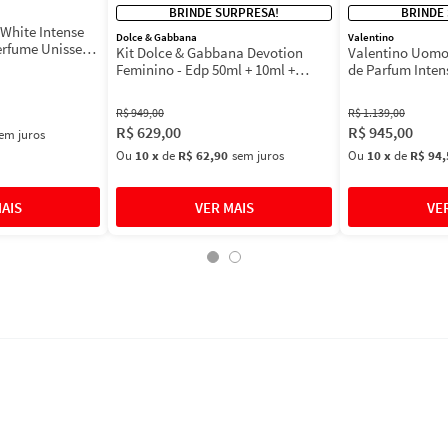
BRINDE SURPRESA!
BRINDE
White Intense
Dolce & Gabbana
Valentino
erfume Unissex
Kit Dolce & Gabbana Devotion
Valentino Uomo
Feminino - Edp 50ml + 10ml +
de Parfum Inten
Máscara 3ml
Masculino
R$
949
,
00
R$
1
.
139
,
00
R$
629
,
00
R$
945
,
00
em juros
Ou
10
x
de
R$ 62,90
sem juros
Ou
10
x
de
R$ 94,