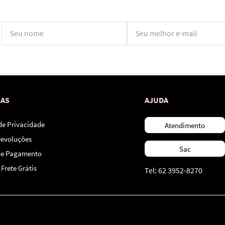
*Ao concluir você aceitará nossos
termos de uso
e
política de privacidade.
CAS
AJUDA
 de Privacidade
Atendimento
Devoluções
Sac
de Pagamento
Frete Grátis
Tel: 62 3952-8270