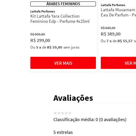
ÁRABES FEMININOS
Lattafa Perfumes
Lattafa Musamam 
Lattafa Perfumes
Eau De Parfum - P
Kit Lattafa Yara Collection
100ml
Feminino Edp - Perfume 4x25ml
R$
649
,
00
R$
389
,
00
R$
599
,
00
R$
299
,
00
Ou
7
x
de
R$ 55,57
s
Ou
5
x
de
R$ 59,80
sem juros
Avaliações
☆
☆
☆
☆
☆
Classificação média: 0
(0 avaliações)
5 estrelas