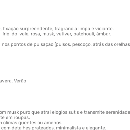
 fixação surpreendente, fragrância limpa e viciante.
 lírio-do-vale, rosa, musk, vetiver, patchouli, âmbar.
, nos pontos de pulsação (pulsos, pescoço, atrás das orelhas
mavera, Verão
com musk puro que atrai elogios sutis e transmite serenidade
nte em roupas.
 em climas quentes ou amenos.
 com detalhes prateados, minimalista e elegante.