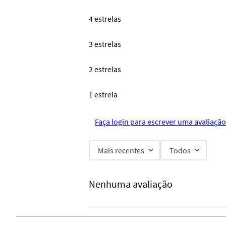
4 estrelas
3 estrelas
2 estrelas
1 estrela
Faça login para escrever uma avaliação
Mais recentes
Todos
Nenhuma avaliação