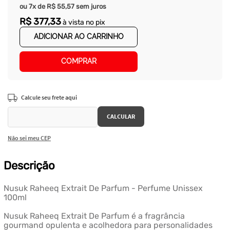
ou
7
x de
R$
55
,
57
sem juros
R$
377
,
33
à vista no pix
ADICIONAR AO CARRINHO
COMPRAR
Não sei meu CEP
Descrição
Nusuk Raheeq Extrait De Parfum - Perfume Unissex
100ml
Nusuk Raheeq Extrait De Parfum é a fragrância
gourmand opulenta e acolhedora para personalidades