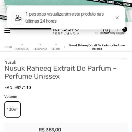
0
Nusuk Raheeq Extrait De Parfum - Perfume
PERFUMES
FEMININO
ELIXIR
Unissex
Nusuk
Nusuk Raheeq Extrait De Parfum -
Perfume Unissex
9927110
Volume
100ml
R$
389
,
00