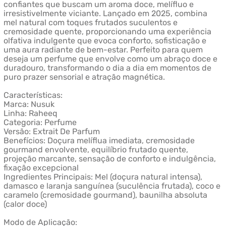
confiantes que buscam um aroma doce, melífluo e
irresistivelmente viciante. Lançado em 2025, combina
mel natural com toques frutados suculentos e
cremosidade quente, proporcionando uma experiência
olfativa indulgente que evoca conforto, sofisticação e
uma aura radiante de bem-estar. Perfeito para quem
deseja um perfume que envolve como um abraço doce e
duradouro, transformando o dia a dia em momentos de
puro prazer sensorial e atração magnética.
Características:
Marca: Nusuk
Linha: Raheeq
Categoria: Perfume
Versão: Extrait De Parfum
Benefícios: Doçura melíflua imediata, cremosidade
gourmand envolvente, equilíbrio frutado quente,
projeção marcante, sensação de conforto e indulgência,
fixação excepcional
Ingredientes Principais: Mel (doçura natural intensa),
damasco e laranja sanguínea (suculência frutada), coco e
caramelo (cremosidade gourmand), baunilha absoluta
(calor doce)
Modo de Aplicação: