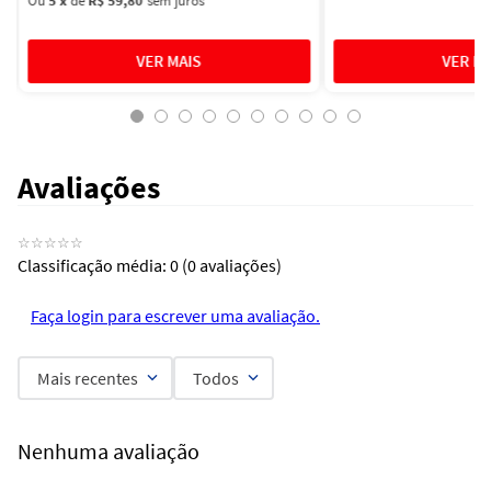
Ou
5
x
de
R$ 59,80
sem juros
Avaliações
☆
☆
☆
☆
☆
Classificação média: 0
(0 avaliações)
Faça login para escrever uma avaliação.
Mais recentes
Todos
Nenhuma avaliação