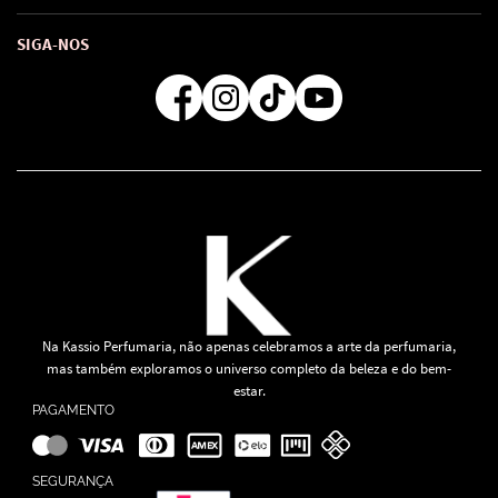
Troca e Devoluções
Como comprar
Atendimento
Consultoras Loja Física
Formas de Pagamento
SIGA-NOS
Regra de Frete Grátis
Na Kassio Perfumaria, não apenas celebramos a arte da perfumaria,
mas também exploramos o universo completo da beleza e do bem-
estar.
PAGAMENTO
SEGURANÇA