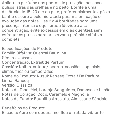
Aplique o perfume nos pontos de pulsação: pescoço,
pulsos, atrás das orelhas e no peito. Borrife a uma
distância de 15-20 cm da pele, preferencialmente após o
banho e sobre a pele hidratada para maior fixação e
evolução das notas. Use 2 a 4 borrifadas para uma
presença intensa e equilibrada (devido à alta
concentração, evite excessos em dias quentes), sem
esfregar os pulsos para preservar a pirâmide olfativa
completa.
Especificações do Produto:
Família Olfativa: Oriental Baunilha
Gênero: Unissex
Concentração: Extrait de Parfum
Ocasião: Noites, outono/inverno, ocasiões especiais,
climas frios ou temperados
Nome do Produto: Nusuk Raheeq Extrait De Parfum
Linha: Raheeq
Versão: Clássica
Notas de Topo: Mel, Laranja Sanguínea, Damasco e Limão
Notas de Coração: Coco, Caramelo e Magnólia
Notas de Fundo: Baunilha Absoluta, Almíscar e Sândalo
Benefícios do Produto:
Eficácia: Abre com doçura melíflua e frutada vibrante,