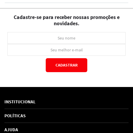
Cadastre-se para receber nossas promoções e
novidades.
CADASTRAR
*Ao concluir você aceitará nossos
termos de uso
e
política de privacidade.
INSTITUCIONAL
Sobre Nós
POLÍTICAS
Marcas
Política de Privacidade
AJUDA
SAC de marcas