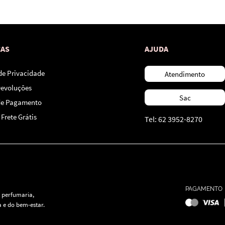
*Ao concluir você aceitará nossos
termos de uso
e
política de privacidade.
CAS
AJUDA
 de Privacidade
Atendimento
Devoluções
Sac
de Pagamento
Frete Grátis
Tel: 62 3952-8270
PAGAMENTO
 perfumaria,
 e do bem-estar.