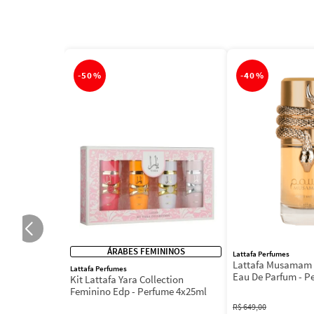
-
50%
-
40%
ÁRABES FEMININOS
Lattafa Perfumes
Lattafa Musamam 
Lattafa Perfumes
Eau De Parfum - P
Kit Lattafa Yara Collection
100ml
Feminino Edp - Perfume 4x25ml
R$
649
,
00