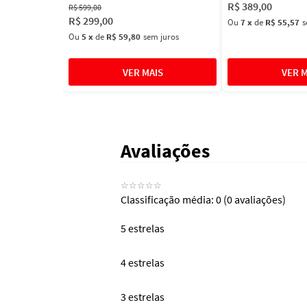
R$
389
,
00
R$
599
,
00
R$
299
,
00
Ou
7
x
de
R$ 55,57
s
Ou
5
x
de
R$ 59,80
sem juros
Avaliações
☆
☆
☆
☆
☆
Classificação média: 0
(0 avaliações)
5 estrelas
4 estrelas
3 estrelas