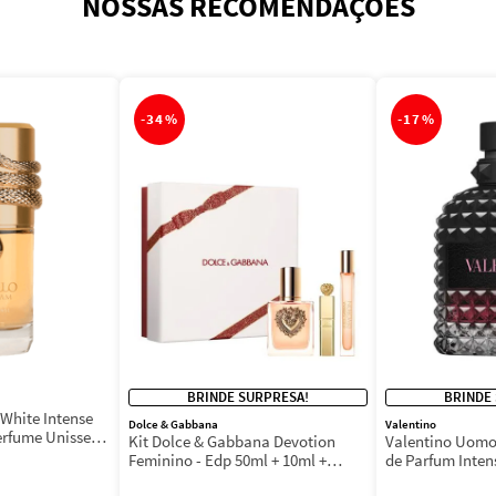
NOSSAS RECOMENDAÇÕES
-
34%
-
17%
BRINDE SURPRESA!
BRINDE
White Intense
Dolce & Gabbana
Valentino
erfume Unissex
Kit Dolce & Gabbana Devotion
Valentino Uomo
Feminino - Edp 50ml + 10ml +
de Parfum Inten
Máscara 3ml
Masculino