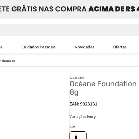
i
re
Cuidados Pessoais
Novidades
Ofertas
m Bastão 8g
Oceane
Océane Foundation S
8g
9923131
Variação:
Ivory
Cor