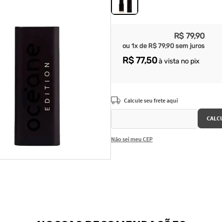
R$
79
,
90
ou
1
x de
R$
79
,
90
sem juros
R$
77
,
50
à vista no pix
Não sei meu CEP