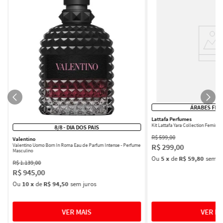
ÁRABES FEM
Lattafa Perfumes
Kit Lattafa Yara Collection Femini
8/8 - DIA DOS PAIS
R$
599
,
00
Valentino
R$
299
,
00
Valentino Uomo Born In Roma Eau de Parfum Intense - Perfume
Masculino
Ou
5
x
de
R$ 59,80
sem ju
R$
1
.
139
,
00
R$
945
,
00
Ou
10
x
de
R$ 94,50
sem juros