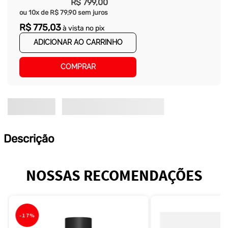
R$
799
,
00
ou
10
x de
R$
79
,
90
sem juros
R$
775
,
03
à vista no pix
ADICIONAR AO CARRINHO
COMPRAR
Descrição
NOSSAS RECOMENDAÇÕES
-
17%