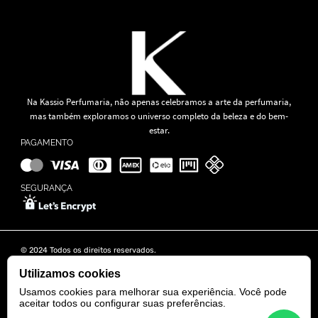
Na Kassio Perfumaria, não apenas celebramos a arte da perfumaria,
mas também exploramos o universo completo da beleza e do bem-
estar.
PAGAMENTO
SEGURANÇA
© 2024 Todos os direitos reservados.
KASSIO MOREIRA GRANADO LTDA | CNPJ: 11.647.490/0001-39
Rua Tapajós n° 481- Edifício B&B Business - 7° Andar - Vila Brasília -
Utilizamos cookies
Goiânia - GO
Usamos cookies para melhorar sua experiência. Você pode
aceitar todos ou configurar suas preferências.