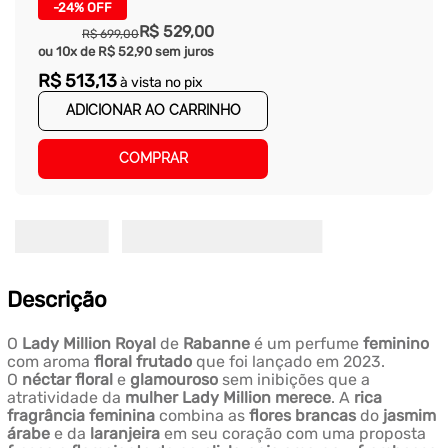
-
24%
OFF
R$
529
,
00
R$
699
,
00
ou
10
x de
R$
52
,
90
sem juros
R$
513
,
13
à vista no pix
ADICIONAR AO CARRINHO
COMPRAR
Descrição
O
Lady Million Royal
de
Rabanne
é um perfume
feminino
com aroma
floral frutado
que foi lançado em 2023.
O
néctar floral
e
glamouroso
sem inibições que a
atratividade da
mulher Lady Million merece
. A
rica
fragrância feminina
combina as
flores brancas
do
jasmim
árabe
e da
laranjeira
em seu coração com uma proposta