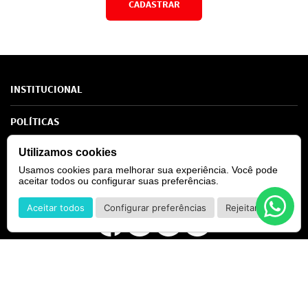
CADASTRAR
*Ao concluir você aceitará nossos
termos de uso
e
política de privacidade.
INSTITUCIONAL
Sobre Nós
POLÍTICAS
Marcas
Política de Privacidade
Utilizamos cookies
AJUDA
SAC de marcas
Troca e Devoluções
Usamos cookies para melhorar sua experiência. Você pode
Como comprar
Atendimento
Consultoras Loja Física
aceitar todos ou configurar suas preferências.
Formas de Pagamento
SIGA-NOS
Regra de Frete Grátis
Aceitar todos
Configurar preferências
Rejeitar