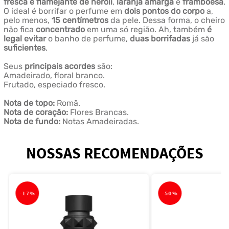
fresca e flamejante de neroli
,
laranja amarga
e
framboesa
.
O ideal é borrifar o perfume em
dois pontos do corpo
a,
pelo menos,
15 centímetros
da pele. Dessa forma, o cheiro
não fica
concentrado
em uma só região. Ah, também
é
legal evitar
o banho de perfume,
duas borrifadas
já são
suficientes
.
Seus
principais acordes
são:
Amadeirado, floral branco.
Frutado, especiado fresco.
Nota de topo:
Romã.
Nota de coração:
Flores Brancas.
Nota de fundo:
Notas Amadeiradas.
NOSSAS RECOMENDAÇÕES
-
17%
-
50%