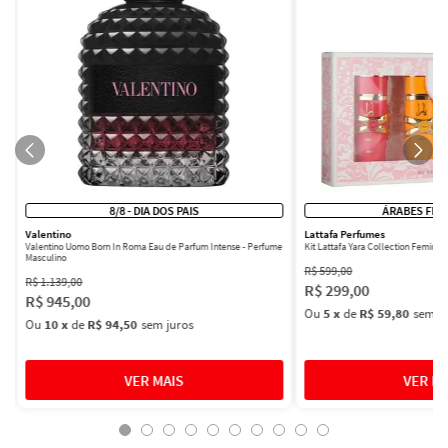
8/8 - DIA DOS PAIS
ÁRABES FEM
Valentino
Lattafa Perfumes
Valentino Uomo Born In Roma Eau de Parfum Intense - Perfume
Kit Lattafa Yara Collection Femini
Masculino
R$
599
,
00
R$
1
.
139
,
00
R$
299
,
00
R$
945
,
00
Ou
5
x
de
R$ 59,80
sem ju
Ou
10
x
de
R$ 94,50
sem juros