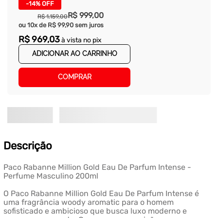
-
14%
OFF
R$
999
,
00
R$
1
.
159
,
00
ou
10
x de
R$
99
,
90
sem juros
R$
969
,
03
à vista no pix
ADICIONAR AO CARRINHO
COMPRAR
Descrição
Paco Rabanne Million Gold Eau De Parfum Intense -
Perfume Masculino 200ml
O Paco Rabanne Million Gold Eau De Parfum Intense é
uma fragrância woody aromatic para o homem
sofisticado e ambicioso que busca luxo moderno e