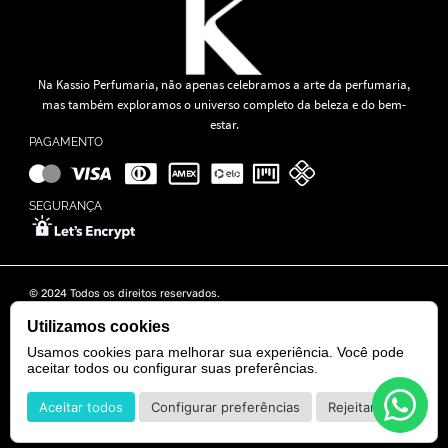
Na Kassio Perfumaria, não apenas celebramos a arte da perfumaria,
mas também exploramos o universo completo da beleza e do bem-
estar.
PAGAMENTO
SEGURANÇA
© 2024 Todos os direitos reservados.
KASSIO MOREIRA GRANADO LTDA | CNPJ: 11.647.490/0001-39
Rua Tapajós n° 481- Edifício B&B Business - 7° Andar - Vila Brasília -
Utilizamos cookies
Goiânia - GO
Usamos cookies para melhorar sua experiência. Você pode
aceitar todos ou configurar suas preferências.
POWERED BY
DEVELOPED BY
Aceitar todos
Configurar preferências
Rejeitar