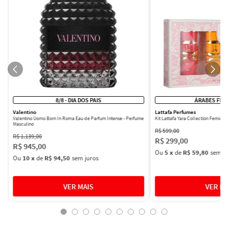
8/8 - DIA DOS PAIS
ÁRABES FEM
Valentino
Lattafa Perfumes
Valentino Uomo Born In Roma Eau de Parfum Intense - Perfume
Kit Lattafa Yara Collection Femini
Masculino
R$
599
,
00
R$
1
.
139
,
00
R$
299
,
00
R$
945
,
00
Ou
5
x
de
R$ 59,80
sem ju
Ou
10
x
de
R$ 94,50
sem juros