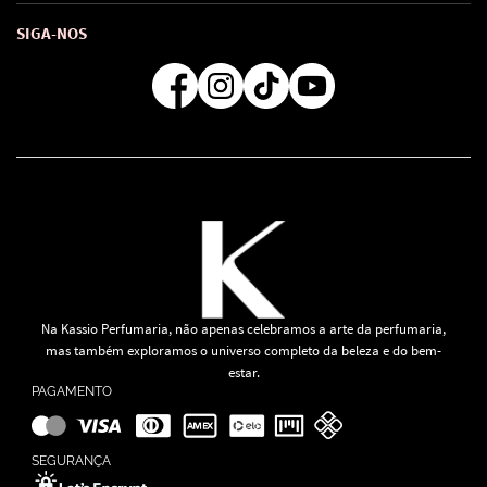
Como comprar
Atendimento
Consultoras Loja Física
Formas de Pagamento
SIGA-NOS
Regra de Frete Grátis
Na Kassio Perfumaria, não apenas celebramos a arte da perfumaria,
mas também exploramos o universo completo da beleza e do bem-
estar.
PAGAMENTO
SEGURANÇA