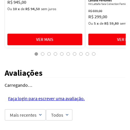
Lattafa Perfumes
R$
945
,
00
Kit Lattafa Yara Collection Femini
Ou
10
x
de
R$ 94,50
sem juros
R$
599
,
00
R$
299
,
00
Ou
5
x
de
R$ 59,80
sem ju
Avaliações
Carregando…
Faça login para escrever uma avaliação.
Mais recentes
Todos