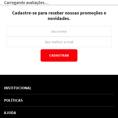
Carregando avaliações…
Cadastre-se para receber nossas promoções e
novidades.
CADASTRAR
*Ao concluir você aceitará nossos
termos de uso
e
política de privacidade.
INSTITUCIONAL
Sobre Nós
POLÍTICAS
Marcas
Política de Privacidade
AJUDA
SAC de marcas
Troca e Devoluções