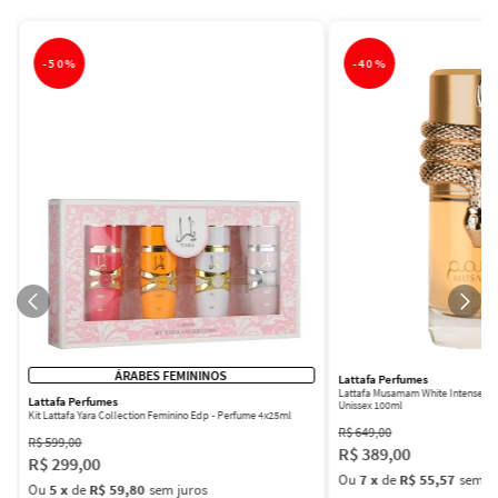
-
50%
-
40%
ÁRABES FEMININOS
Lattafa Perfumes
Lattafa Musamam White Intense Ea
Lattafa Perfumes
Unissex 100ml
Kit Lattafa Yara Collection Feminino Edp - Perfume 4x25ml
R$
649
,
00
R$
599
,
00
R$
389
,
00
R$
299
,
00
Ou
7
x
de
R$ 55,57
sem ju
Ou
5
x
de
R$ 59,80
sem juros