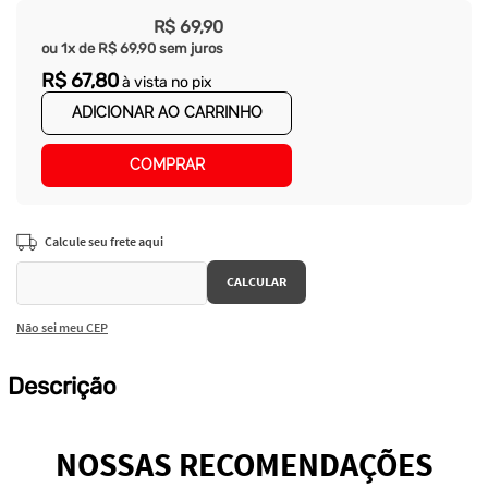
R$
69
,
90
ou
1
x de
R$
69
,
90
sem juros
R$
67
,
80
à vista no pix
ADICIONAR AO CARRINHO
COMPRAR
Não sei meu CEP
Descrição
NOSSAS RECOMENDAÇÕES