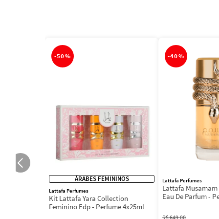
-
50%
-
40%
ÁRABES FEMININOS
Lattafa Perfumes
Lattafa Musamam 
Lattafa Perfumes
Eau De Parfum - P
Kit Lattafa Yara Collection
100ml
Feminino Edp - Perfume 4x25ml
R$
649
,
00