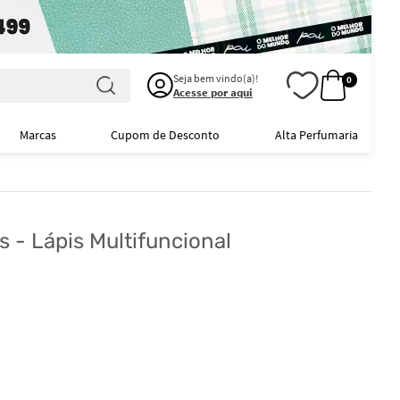
Seja bem vindo(a)!
0
Acesse por aqui
Marcas
Cupom de Desconto
Alta Perfumaria
s - Lápis Multifuncional