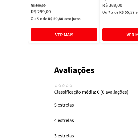
R$
389
,
00
R$
599
,
00
R$
299
,
00
Ou
7
x
de
R$ 55,57
s
Ou
5
x
de
R$ 59,80
sem juros
Avaliações
☆
☆
☆
☆
☆
Classificação média: 0
(0 avaliações)
5 estrelas
4 estrelas
3 estrelas