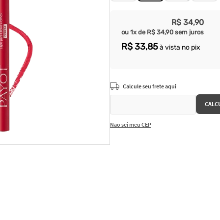
R$
34
,
90
ou
1
x de
R$
34
,
90
sem juros
R$
33
,
85
à vista no pix
Não sei meu CEP