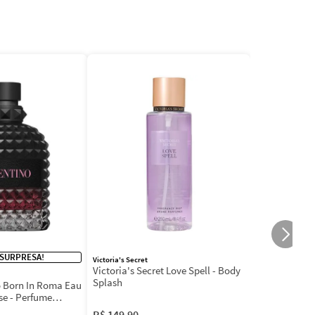
 SURPRESA!
Victoria's Secret
Victoria's Secret Love Spell - Body
Splash
 Born In Roma Eau
se - Perfume
R$
149
,
90