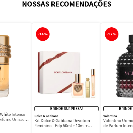
NOSSAS RECOMENDAÇÕES
-
34%
-
17%
BRINDE SURPRESA!
BRINDE
White Intense
Dolce & Gabbana
Valentino
erfume Unissex
Kit Dolce & Gabbana Devotion
Valentino Uomo
Feminino - Edp 50ml + 10ml +
de Parfum Inten
Máscara 3ml
Masculino