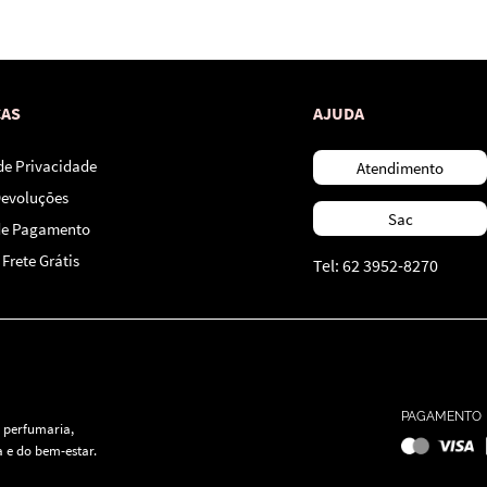
*Ao concluir você aceitará nossos
termos de uso
e
política de privacidade.
CAS
AJUDA
 de Privacidade
Atendimento
Devoluções
Sac
de Pagamento
Frete Grátis
Tel: 62 3952-8270
PAGAMENTO
 perfumaria,
 e do bem-estar.