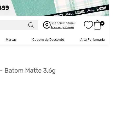
Seja bem vindo(a)!
0
Acesse por aqui
Marcas
Cupom de Desconto
Alta Perfumaria
- Batom Matte 3,6g