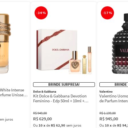
-
34%
-
17%
BRINDE SURPRESA!
BRINDE
White Intense
Dolce & Gabbana
Valentino
erfume Unissex
Kit Dolce & Gabbana Devotion
Valentino Uomo
Feminino - Edp 50ml + 10ml +
de Parfum Inten
Máscara 3ml
Masculino
R$
949
,
00
R$
1
.
139
,
00
R$
629
,
00
R$
945
,
00
em juros
Ou
10
x
de
R$ 62,90
sem juros
Ou
10
x
de
R$ 94,