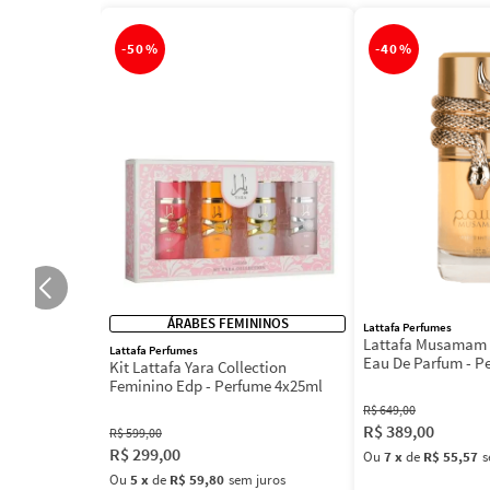
-
50%
-
40%
ÁRABES FEMININOS
Lattafa Perfumes
Lattafa Musamam 
Lattafa Perfumes
Eau De Parfum - P
Kit Lattafa Yara Collection
100ml
Feminino Edp - Perfume 4x25ml
R$
649
,
00
R$
389
,
00
R$
599
,
00
R$
299
,
00
Ou
7
x
de
R$ 55,57
s
Ou
5
x
de
R$ 59,80
sem juros