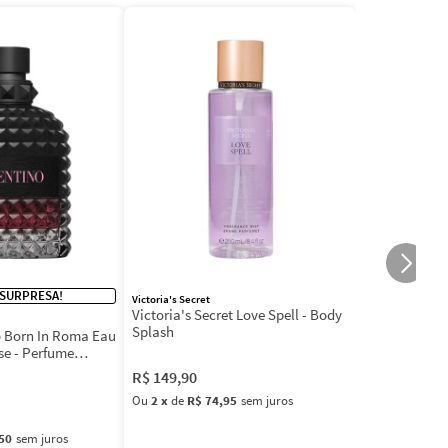
 SURPRESA!
Victoria's Secret
Victoria's Secret Love Spell - Body
Splash
 Born In Roma Eau
se - Perfume
R$
149
,
90
Ou
2
x
de
R$ 74,95
sem juros
50
sem juros