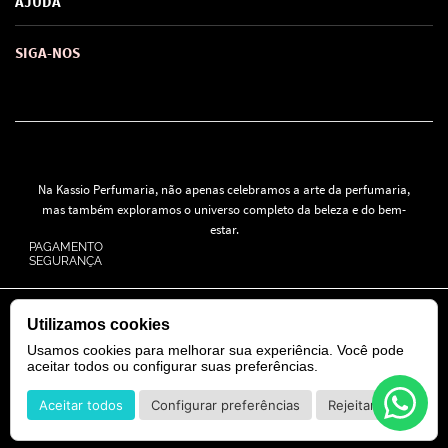
AJUDA
SAC de marcas
Troca e Devoluções
Como comprar
Atendimento
Consultoras Loja Física
Formas de Pagamento
SIGA-NOS
Regra de Frete Grátis
Na Kassio Perfumaria, não apenas celebramos a arte da perfumaria,
mas também exploramos o universo completo da beleza e do bem-
estar.
PAGAMENTO
SEGURANÇA
© 2024 Todos os direitos reservados.
Utilizamos cookies
KASSIO MOREIRA GRANADO LTDA | CNPJ: 11.647.490/0001-39
Rua Tapajós n° 481- Edifício B&B Business - 7° Andar - Vila Brasília -
Usamos cookies para melhorar sua experiência. Você pode
Goiânia - GO
aceitar todos ou configurar suas preferências.
Aceitar todos
Configurar preferências
Rejeitar
POWERED BY
DEVELOPED BY