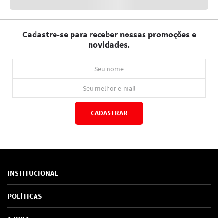
Cadastre-se para receber nossas promoções e
novidades.
CADASTRAR
*Ao concluir você aceitará nossos
termos de uso
e
política de privacidade.
INSTITUCIONAL
Sobre Nós
POLÍTICAS
Marcas
Política de Privacidade