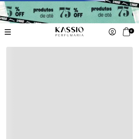
0
PRADA-PARADOXE-EAU-DE-PARFUM-PERFUME-FEMININO-10ML-9918867
Sua busca não obteve nenhum resultado, por isso temos sugestões abaixo:
Primeiros passos
Kits
Acessórios