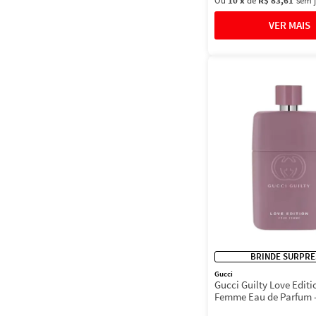
Ou
10
x
de
R$ 83,61
sem 
BRINDE SURPRE
Gucci
Gucci Guilty Love Edit
Femme Eau de Parfum - Perfume
Feminino