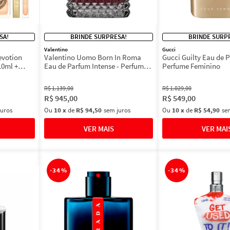
SA!
BRINDE SURPRESA!
BRINDE SURP
Valentino
Gucci
evotion
Valentino Uomo Born In Roma
Gucci Guilty Eau de P
10ml +
Eau de Parfum Intense - Perfume
Perfume Feminino
Masculino
R$
1
.
139
,
00
R$
1
.
029
,
00
R$
945
,
00
R$
549
,
00
juros
Ou
10
x
de
R$ 94,50
sem juros
Ou
10
x
de
R$ 54,90
se
-
34%
-
34%