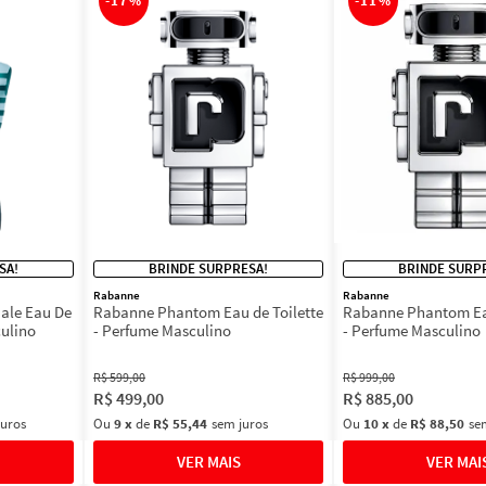
-
17%
-
11%
SA!
BRINDE SURPRESA!
BRINDE SURP
Rabanne
Rabanne
Male Eau De
Rabanne Phantom Eau de Toilette
Rabanne Phantom Eau
culino
- Perfume Masculino
- Perfume Masculino
R$
599
,
00
R$
999
,
00
R$
499
,
00
R$
885
,
00
juros
Ou
9
x
de
R$ 55,44
sem juros
Ou
10
x
de
R$ 88,50
se