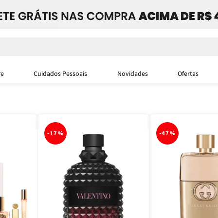
i
re
Cuidados Pessoais
Novidades
Ofertas
-
17%
-
47%