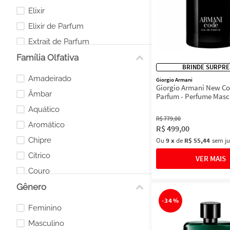
Elixir
Elixir de Parfum
Extrait de Parfum
Família Olfativa
Parfum
BRINDE SURPRE
Amadeirado
Giorgio Armani
Giorgio Armani New Co
Âmbar
Parfum - Perfume Masc
Aquático
R$
779
,
00
Aromático
R$
499
,
00
Chipre
Ou
9
x
de
R$ 55,44
sem ju
Citrico
Couro
Gênero
Floral
-
34%
Frutal
Feminino
Oriental
Masculino