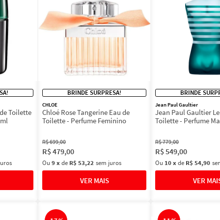
SA!
BRINDE SURPRESA!
BRINDE SURP
CHLOE
Jean Paul Gaultier
de Toilette
Chloé Rose Tangerine Eau de
Jean Paul Gaultier L
0ml
Toilette - Perfume Feminino
Toilette - Perfume M
R$
699
,
00
R$
779
,
00
R$
479
,
00
R$
549
,
00
juros
Ou
9
x
de
R$ 53,22
sem juros
Ou
10
x
de
R$ 54,90
se