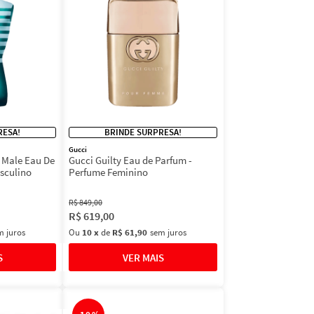
RESA!
BRINDE SURPRESA!
Gucci
e Male Eau De
Gucci Guilty Eau de Parfum -
asculino
Perfume Feminino
R$
849
,
00
R$
619
,
00
m juros
Ou
10
x
de
R$ 61,90
sem juros