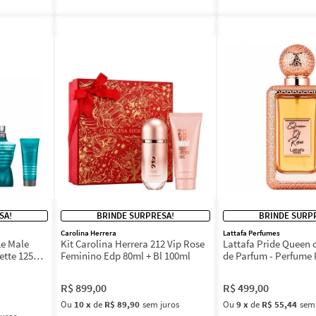
SA!
BRINDE SURPRESA!
BRINDE SURP
Carolina Herrera
Lattafa Perfumes
Le Male
Kit Carolina Herrera 212 Vip Rose
Lattafa Pride Queen 
lette 125ml
Feminino Edp 80ml + Bl 100ml
de Parfum - Perfume
100ml
R$
899
,
00
R$
499
,
00
Ou
10
x
de
R$ 89,90
sem juros
Ou
9
x
de
R$ 55,44
sem