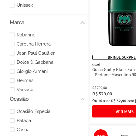
Unissex
Marca
Rabanne
Carolina Herrera
Jean Paul Gaultier
BRINDE SURPRE
Dolce & Gabbana
Gucci
Gucci Guilty Black Eau 
Giorgio Armani
- Perfume Masculino 9
Hermés
R$
799
,
00
Versace
R$
529
,
00
Ocasião
Narciso Rodriguez
Ou
10
x
de
R$ 52,90
sem 
Gucci
Ocasião Especial
Burberry
Balada
Casual