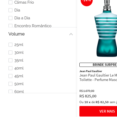
-
24%
Climas Frio
Dia
Dia a Dia
Encontro Romântico
Volume
Encontros
Eventos Especiais
25ml
Eventos Esportivos
30ml
35ml
BRINDE SURPRE
40ml
Jean Paul Gaultier
Jean Paul Gaultier Le 
45ml
Toilette - Perfume Mas
50ml
R$
1
.
079
,
00
60ml
R$
825
,
00
70ml
Ou
10
x
de
R$ 82,50
sem 
75ml
80ml