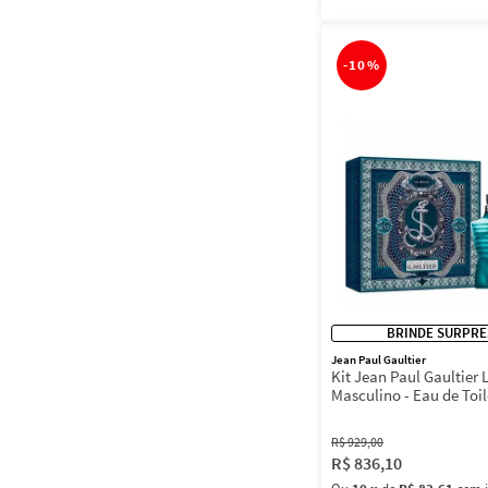
-
10%
BRINDE SURPRE
Jean Paul Gaultier
Kit Jean Paul Gaultier 
Masculino - Eau de Toi
+ Shower Gel 75ml
R$
929
,
00
R$
836
,
10