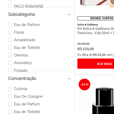
PACO RABANNE
Subcategoria
HUGO BOSS
BRINDE SURPRE
MONTBLANC
Eau de Parfum
Dolce & Gabbana
Kit Dolce & Gabbana D
MICHAEL KORS
Floral
Feminino - Edp 50ml + 
Máscara 3ml
Amadeirado
R$
949
,
00
Eau de Toilette
R$
629
,
00
Ou
10
x
de
R$ 62,90
sem 
Oriental
Aromático
Frutado
Concentração
Parfum
-
36%
Kits Presentes
Colônia
Fougère
Eau De Cologne
Eau de Parfum
Eau de Toilette