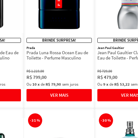
SA!
BRINDE SURPRESA!
BRINDE SURP
Prada
Jean Paul Gaultier
de Eau de
Prada Luna Rossa Ocean Eau de
Jean Paul Gaultier Cl
ulino
Toilette - Perfume Masculino
Eau de Toilette - Per
Feminino 100ml
R$
1
.
219
,
00
R$
729
,
00
R$
799
,
00
R$
479
,
00
ros
Ou
10
x
de
R$ 79,90
sem juros
Ou
9
x
de
R$ 53,22
sem
-
31%
-
30%