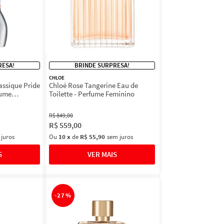
RESA!
BRINDE SURPRESA!
CHLOE
assique Pride
Chloé Rose Tangerine Eau de
fume
Toilette - Perfume Feminino
R$
849
,
00
R$
559
,
00
 juros
Ou
10
x
de
R$ 55,90
sem juros
-
27%