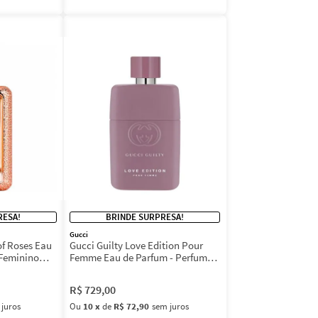
RESA!
BRINDE SURPRESA!
Gucci
of Roses Eau
Gucci Guilty Love Edition Pour
 Feminino
Femme Eau de Parfum - Perfume
Feminino
R$
729
,
00
 juros
Ou
10
x
de
R$ 72,90
sem juros