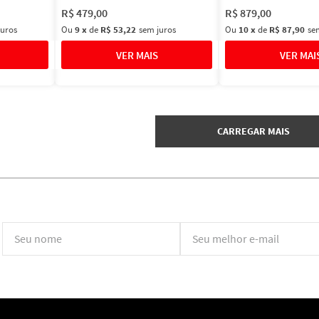
R$
479
,
00
R$
879
,
00
juros
Ou
9
x
de
R$ 53,22
sem juros
Ou
10
x
de
R$ 87,90
se
*Ao concluir você aceitará nossos
termos de uso
e
política de privacidade.